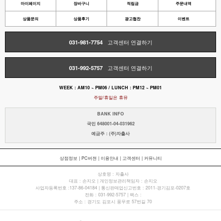
마이페이지
장바구니
적립금
주문내역
상품문의
상품후기
광고협찬
이벤트
031-981-7754
고객센터 연결하기
031-992-5757
고객센터 연결하기
WEEK : AM10 ~ PM06 / LUNCH : PM12 ~ PM01
주말/휴일은 휴뮤
BANK INFO
국민 648001-04-031962
예금주 : (주)자출사
상점정보
|
PC버젼
|
이용안내
|
고객센터
|
커뮤니티
상호명 : 자출사
대표 : 손지오 | 개인정보관리책임자 : 손지오
사업자등록번호 :137-86-04184 | 통신판매업신고번호 : 2011-경기김포-0207호
전화 : 031-992-5757 | 팩스 :
주소 : 경기도 김포시 풍무로 57번길 70