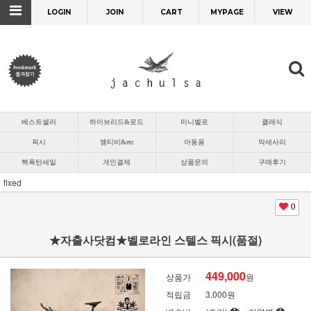
LOGIN
JOIN
CART
MYPAGE
VIEW
베스트셀러
하이브리드&로드
미니벨로
클래식
픽시
엠티비&etc
아동용
악세사리
핵폭탄세일
개인결제
상품문의
구매후기
fixed
0
★자출사닷컴★벨로라인 스텔스 픽시(품절)
449,000
상품가
원
적립금
3,000원