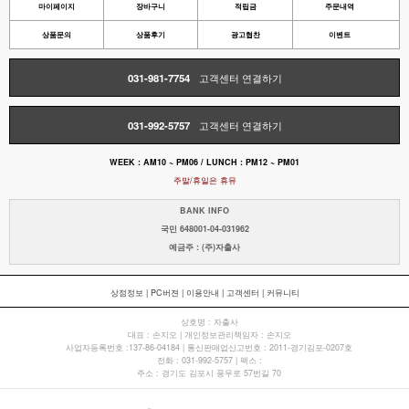
마이페이지
장바구니
적립금
주문내역
상품문의
상품후기
광고협찬
이벤트
031-981-7754
고객센터 연결하기
031-992-5757
고객센터 연결하기
WEEK : AM10 ~ PM06 / LUNCH : PM12 ~ PM01
주말/휴일은 휴뮤
BANK INFO
국민 648001-04-031962
예금주 : (주)자출사
상점정보
|
PC버젼
|
이용안내
|
고객센터
|
커뮤니티
상호명 : 자출사
대표 : 손지오 | 개인정보관리책임자 : 손지오
사업자등록번호 :137-86-04184 | 통신판매업신고번호 : 2011-경기김포-0207호
전화 : 031-992-5757 | 팩스 :
주소 : 경기도 김포시 풍무로 57번길 70