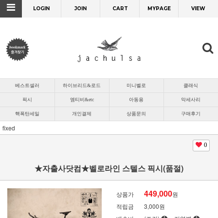
LOGIN
JOIN
CART
MYPAGE
VIEW
베스트셀러
하이브리드&로드
미니벨로
클래식
픽시
엠티비&etc
아동용
악세사리
핵폭탄세일
개인결제
상품문의
구매후기
fixed
0
★자출사닷컴★벨로라인 스텔스 픽시(품절)
449,000
상품가
원
적립금
3,000원