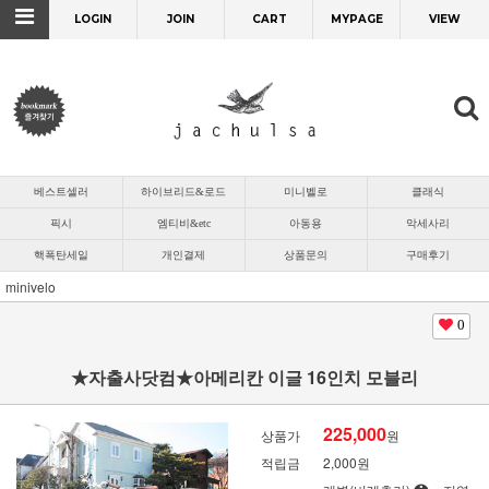
LOGIN
JOIN
CART
MYPAGE
VIEW
베스트셀러
하이브리드&로드
미니벨로
클래식
픽시
엠티비&etc
아동용
악세사리
핵폭탄세일
개인결제
상품문의
구매후기
minivelo
0
★자출사닷컴★아메리칸 이글 16인치 모블리
225,000
상품가
원
적립금
2,000원