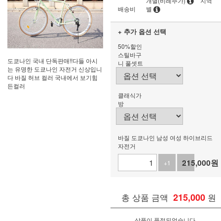
개별(비례추가)
지역
배송비
별
+ 추가 옵션 선택
50%할인
스틸바구
도쿄나인 국내 단독판매!!다들 아시
니 풀셋트
는 유명한 도쿄나인 자전거 신상입니
다 바질 허브 컬러 국내에서 보기힘
든컬러
클래식가
방
바질 도쿄나인 남성 여성 하이브리드
자전거
215,000
원
+1
-1
총 상품 금액
215,000
원
상품이 품절되었습니다.