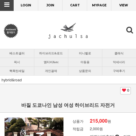
LOGIN
JOIN
CART
MYPAGE
VIEW
베스트셀러
하이브리드&로드
미니벨로
클래식
픽시
엠티비&etc
아동용
악세사리
핵폭탄세일
개인결제
상품문의
구매후기
hybrid&road
0
바질 도쿄나인 남성 여성 하이브리드 자전거
215,000
상품가
원
적립금
2,000원