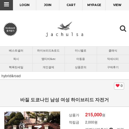
LOGIN
JOIN
CART
MYPAGE
VIEW
베스트셀러
하이브리드&로드
미니벨로
클래식
픽시
엠티비&etc
아동용
악세사리
핵폭탄세일
개인결제
상품문의
구매후기
hybrid&road
0
바질 도쿄나인 남성 여성 하이브리드 자전거
215,000
상품가
원
적립금
2,000원