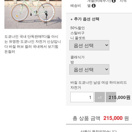
개별(비례추가)
지역
배송비
별
+ 추가 옵션 선택
50%할인
스틸바구
도쿄나인 국내 단독판매!!다들 아시
니 풀셋트
는 유명한 도쿄나인 자전거 신상입니
다 바질 허브 컬러 국내에서 보기힘
든컬러
클래식가
방
바질 도쿄나인 남성 여성 하이브리드
자전거
215,000
원
+1
-1
총 상품 금액
215,000
원
상품이 품절되었습니다.