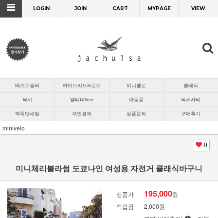
LOGIN
JOIN
CART
MYPAGE
VIEW
베스트셀러
하이브리드&로드
미니벨로
클래식
픽시
엠티비&etc
아동용
악세사리
핵폭탄세일
개인결제
상품문의
구매후기
minivelo
0
미니체리블라썸 도쿄나인 여성용 자전거 클래식바구니
195,000
상품가
원
적립금
2,000원