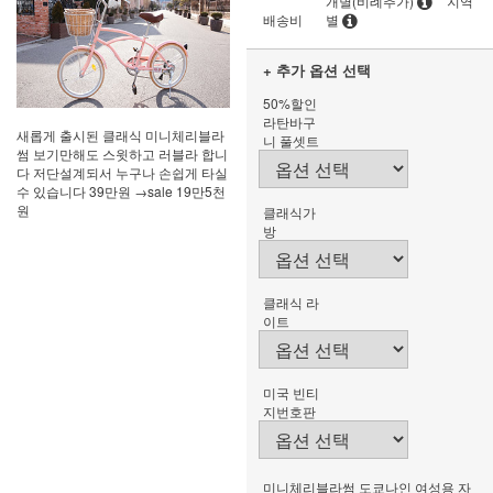
개별(비례추가)
지역
배송비
별
+ 추가 옵션 선택
50%할인
라탄바구
새롭게 출시된 클래식 미니체리블라
니 풀셋트
썸 보기만해도 스윗하고 러블라 합니
다 저단설계되서 누구나 손쉽게 타실
수 있습니다 39만원 →sale 19만5천
원
클래식가
방
클래식 라
이트
미국 빈티
지번호판
미니체리블라썸 도쿄나인 여성용 자