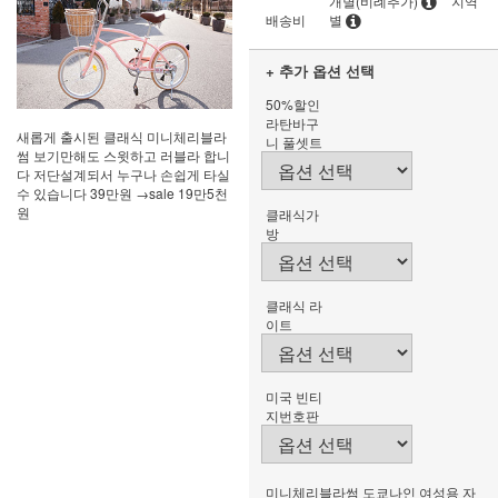
개별(비례추가)
지역
배송비
별
+ 추가 옵션 선택
50%할인
라탄바구
새롭게 출시된 클래식 미니체리블라
니 풀셋트
썸 보기만해도 스윗하고 러블라 합니
다 저단설계되서 누구나 손쉽게 타실
수 있습니다 39만원 →sale 19만5천
원
클래식가
방
클래식 라
이트
미국 빈티
지번호판
미니체리블라썸 도쿄나인 여성용 자