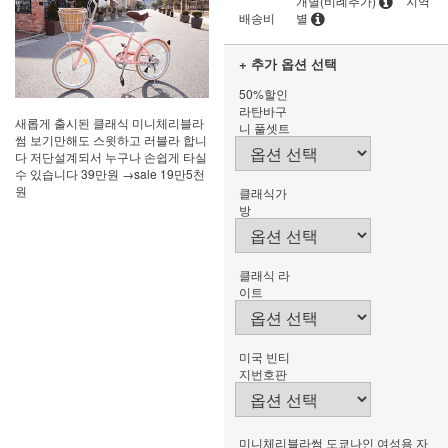
개별(비례추가)
지역
배송비
별
+ 추가 옵션 선택
50%할인
라탄바구
새롭게 출시된 클래식 미니체리블라
니 풀셋트
썸 보기만해도 스윗하고 러블라 합니
다 저단설계되서 누구나 손쉽게 타실
수 있습니다 39만원 →sale 19만5천
원
클래식가
방
클래식 라
이트
미국 빈티
지번호판
미니체리블라썸 도쿄나인 여성용 자