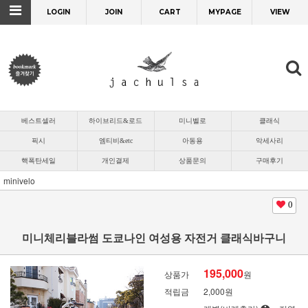
LOGIN
JOIN
CART
MYPAGE
VIEW
베스트셀러
하이브리드&로드
미니벨로
클래식
픽시
엠티비&etc
아동용
악세사리
핵폭탄세일
개인결제
상품문의
구매후기
minivelo
0
미니체리블라썸 도쿄나인 여성용 자전거 클래식바구니
195,000
상품가
원
적립금
2,000원