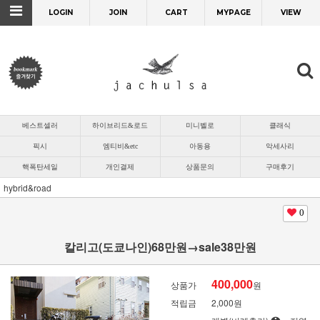
LOGIN
JOIN
CART
MYPAGE
VIEW
베스트셀러
하이브리드&로드
미니벨로
클래식
픽시
엠티비&etc
아동용
악세사리
핵폭탄세일
개인결제
상품문의
구매후기
hybrid&road
0
칼리고(도쿄나인)68만원→sale38만원
400,000
상품가
원
적립금
2,000원