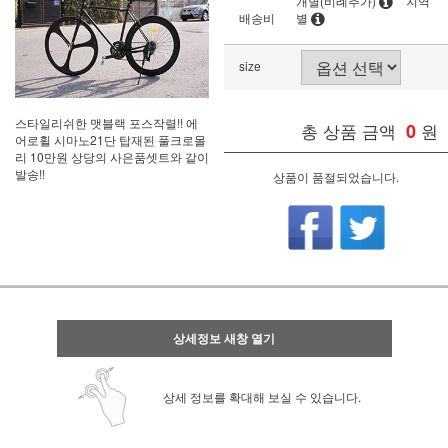
개별(비례추가)
지역
배송비
별
size
스타일리쉬한 맷블랙 포스작렬!! 에
총 상품 금액
0
원
어로휠 시마노21단 탑재된 풀크로몰
리 10만원 상당의 사은품셋트와 같이
발송!!
상품이 품절되었습니다.
상세정보 새창 열기
상세 정보를 확대해 보실 수 있습니다.