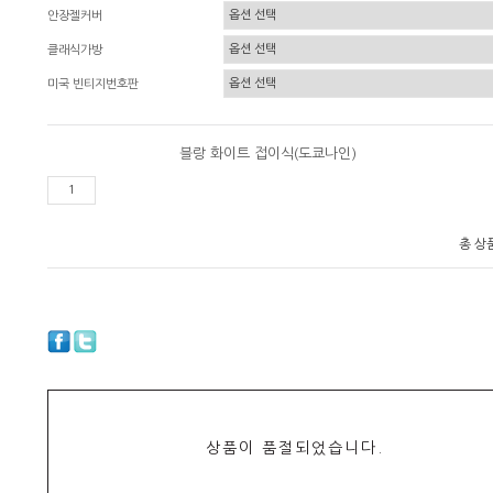
안장젤커버
클래식가방
미국 빈티지번호판
블랑 화이트 접이식(도쿄나인)
총 상
상품이 품절되었습니다.