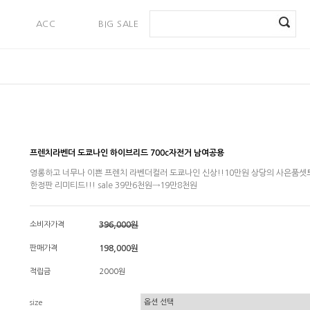
ACC
BIG SALE
PAYMENT
프렌치라벤더 도쿄나인 하이브리드 700c자전거 남여공용
영롱하고 너무나 이쁜 프렌치 라벤더컬러 도쿄나인 신상!!10만원 상당의 사은품셋트
한정판 리미티드!!! sale 39만6천원→19만8천원
소비자가격
396,000원
판매가격
198,000원
적립금
2000원
size