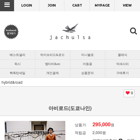
LOGIN
JOIN
CART
MYPAGE
VIEW
베스트셀러
하이브리드&로드
미니벨로
클래식
픽시
엠티비&etc
아동용
악세사리
핵폭탄세일
개인결제
상품문의
구매후기
hybrid&road
0
아비로드(도쿄나인)
295,000
상품가
원
적립금
2,000원