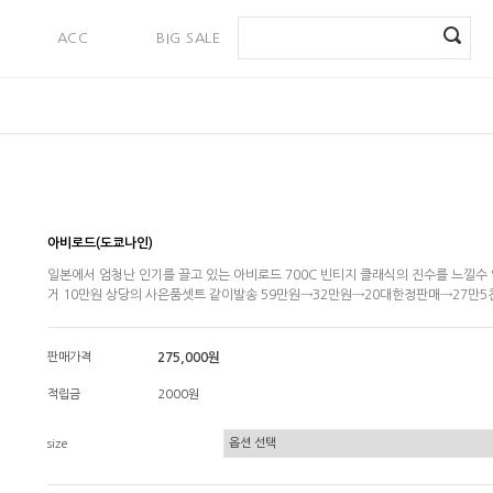
ACC
BIG SALE
PAYMENT
아비로드(도쿄나인)
일본에서 엄청난 인기를 끌고 있는 아비로드 700C 빈티지 클래식의 진수를 느낄수 
거 10만원 상당의 사은품셋트 같이발송 59만원→32만원→20대한정판매→27만5
판매가격
275,000원
적립금
2000원
size