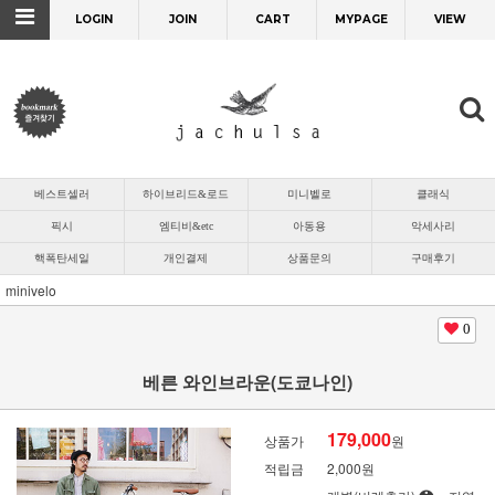
LOGIN
JOIN
CART
MYPAGE
VIEW
베스트셀러
하이브리드&로드
미니벨로
클래식
픽시
엠티비&etc
아동용
악세사리
핵폭탄세일
개인결제
상품문의
구매후기
minivelo
0
베른 와인브라운(도쿄나인)
179,000
상품가
원
적립금
2,000원