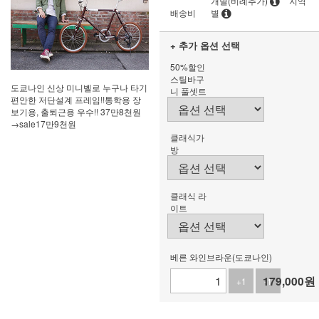
개별(비례추가)
지역
배송비
별
+ 추가 옵션 선택
50%할인
스틸바구
도쿄나인 신상 미니벨로 누구나 타기
니 풀셋트
편안한 저단설계 프레임!!통학용 장
보기용, 출퇴근용 우수!! 37만8천원
→sale17만9천원
클래식가
방
클래식 라
이트
베른 와인브라운(도쿄나인)
179,000
원
+1
-1