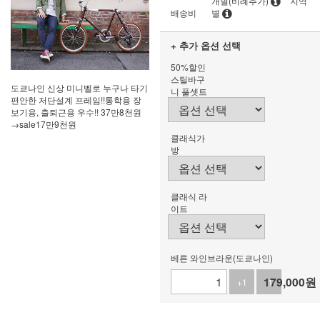
개별(비례추가)
지역
배송비
별
+ 추가 옵션 선택
50%할인
스틸바구
도쿄나인 신상 미니벨로 누구나 타기
니 풀셋트
편안한 저단설계 프레임!!통학용 장
보기용, 출퇴근용 우수!! 37만8천원
→sale17만9천원
클래식가
방
클래식 라
이트
베른 와인브라운(도쿄나인)
179,000
원
+1
-1