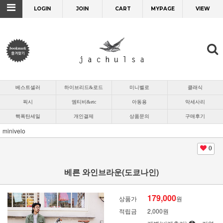
LOGIN
JOIN
CART
MYPAGE
VIEW
베스트셀러
하이브리드&로드
미니벨로
클래식
픽시
엠티비&etc
아동용
악세사리
핵폭탄세일
개인결제
상품문의
구매후기
minivelo
0
베른 와인브라운(도쿄나인)
179,000
상품가
원
적립금
2,000원