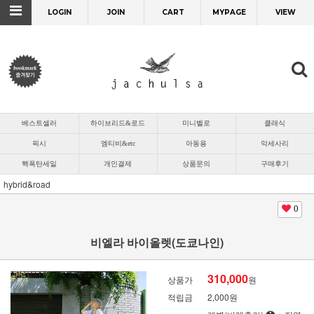
LOGIN
JOIN
CART
MYPAGE
VIEW
베스트셀러
하이브리드&로드
미니벨로
클래식
픽시
엠티비&etc
아동용
악세사리
핵폭탄세일
개인결제
상품문의
구매후기
hybrid&road
0
비엘라 바이올렛(도쿄나인)
310,000
상품가
원
적립금
2,000원