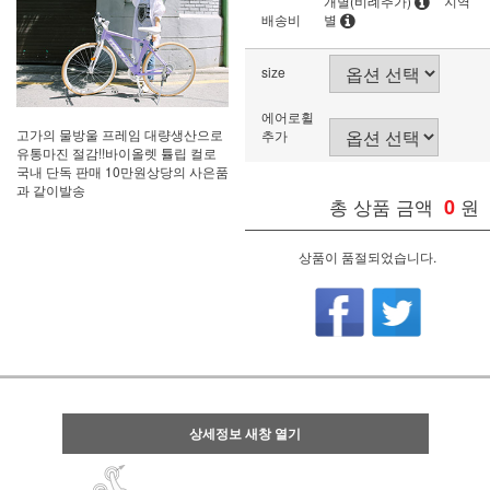
개별(비례추가)
지역
배송비
별
size
에어로휠
고가의 물방울 프레임 대량생산으로
추가
유통마진 절감!!바이올렛 튤립 컬로
국내 단독 판매 10만원상당의 사은품
과 같이발송
총 상품 금액
0
원
상품이 품절되었습니다.
상세정보 새창 열기