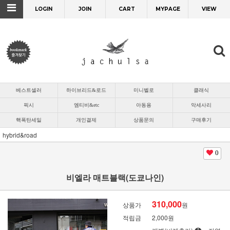
LOGIN
JOIN
CART
MYPAGE
VIEW
베스트셀러
하이브리드&로드
미니벨로
클래식
픽시
엠티비&etc
아동용
악세사리
핵폭탄세일
개인결제
상품문의
구매후기
hybrid&road
0
비엘라 매트블랙(도쿄나인)
310,000
상품가
원
적립금
2,000원