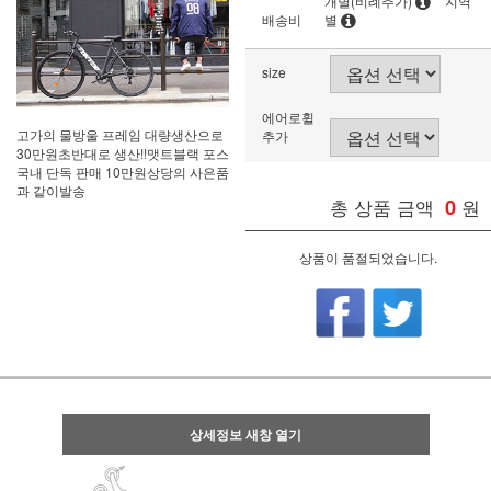
개별(비례추가)
지역
배송비
별
size
에어로휠
고가의 물방울 프레임 대량생산으로
추가
30만원초반대로 생산!!맷트블랙 포스
국내 단독 판매 10만원상당의 사은품
과 같이발송
총 상품 금액
0
원
상품이 품절되었습니다.
상세정보 새창 열기