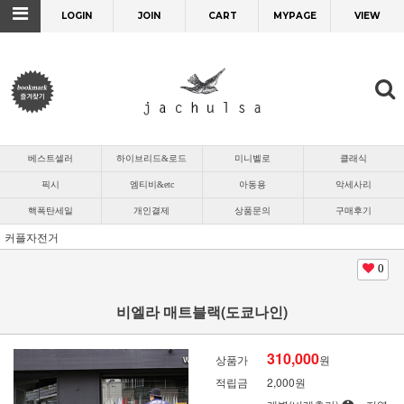
LOGIN
JOIN
CART
MYPAGE
VIEW
베스트셀러
하이브리드&로드
미니벨로
클래식
픽시
엠티비&etc
아동용
악세사리
핵폭탄세일
개인결제
상품문의
구매후기
커플자전거
0
비엘라 매트블랙(도쿄나인)
310,000
상품가
원
적립금
2,000원