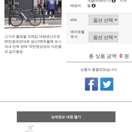
개별(비례추가)
지역
배송비
별
size
에어로휠
고가의 물방울 프레임 대량생산으로
추가
30만원초반대로 생산!!맷트블랙 포스
국내 단독 판매 10만원상당의 사은품
과 같이발송
총 상품 금액
0
원
상품이 품절되었습니다.
상세정보 새창 열기