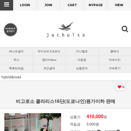
LOGIN
JOIN
CART
MYPAGE
VIEW
베스트셀러
하이브리드&로드
미니벨로
클래식
픽시
엠티비&etc
아동용
악세사리
핵폭탄세일
개인결제
상품문의
구매후기
hybrid&road
0
비고로소 클라리스16단(도쿄나인)원가이하 판매
410,000
상품가
원
적립금
3,000원