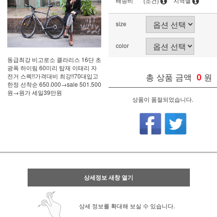
배송비
(조건)
지역별
size
color
동급최강 비고로소 클라리스 16단 초
광폭 하이림 60미리 탑재 이태리 자
총 상품 금액
0
원
전거 스펙!!가격대비 최강!!70대입고
한정 선착순 650.000→sale 501.500
원→원가 세일39만원
상품이 품절되었습니다.
상세정보 새창 열기
상세 정보를 확대해 보실 수 있습니다.