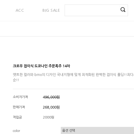
ACC
BIG SALE
PAYMENT
크로우 접이식 도쿄나인 주문폭주 14차
맷트한 컬러와 bmx의 디자인 국내지형에 맞게 최적화된 완벽한 접이식 폴딩!!최다
순!!
소비자가격
496,000원
판매가격
268,000원
적립금
2000원
color