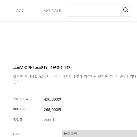
ACC
BIG SALE
PAYMENT
크로우 접이식 도쿄나인 주문폭주 14차
맷트한 컬러와 bmx의 디자인 국내지형에 맞게 최적화된 완벽한 접이식 폴딩!!최다
순!!
소비자가격
496,000원
판매가격
268,000원
적립금
2000원
color