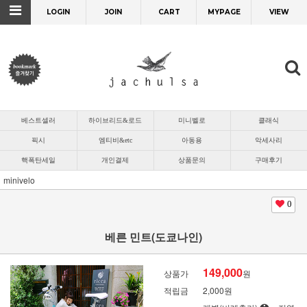
LOGIN
JOIN
CART
MYPAGE
VIEW
베스트셀러
하이브리드&로드
미니벨로
클래식
픽시
엠티비&etc
아동용
악세사리
핵폭탄세일
개인결제
상품문의
구매후기
minivelo
0
베른 민트(도쿄나인)
149,000
상품가
원
적립금
2,000원