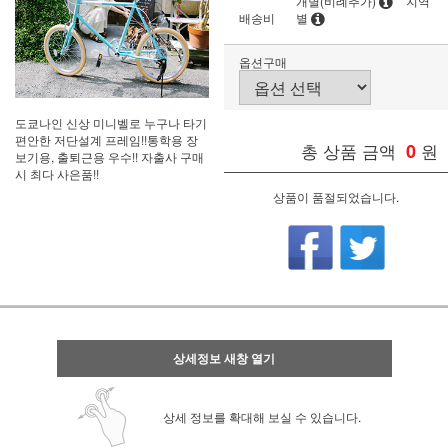
개별(비례추가)
지역
배송비
별
옵션구매
도쿄나인 신상 미니벨로 누구나 타기
편안한 저단설계 프레임!!통학용 장
총 상품 금액
0
원
보기용, 출퇴근용 우수!! 자출사 구매
시 최다 사은품!!
상품이 품절되었습니다.
상세정보 새창 열기
상세 정보를 확대해 보실 수 있습니다.