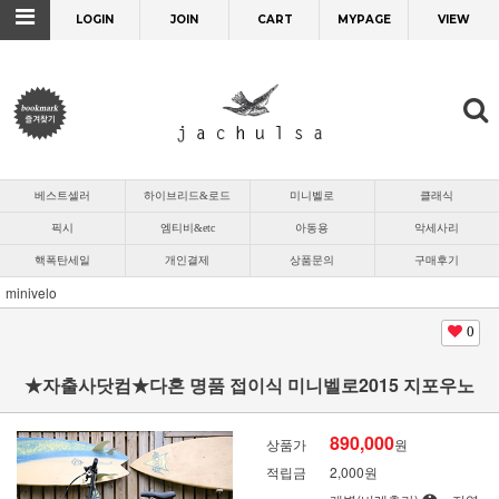
LOGIN
JOIN
CART
MYPAGE
VIEW
베스트셀러
하이브리드&로드
미니벨로
클래식
픽시
엠티비&etc
아동용
악세사리
핵폭탄세일
개인결제
상품문의
구매후기
minivelo
0
★자출사닷컴★다혼 명품 접이식 미니벨로2015 지포우노
890,000
상품가
원
적립금
2,000원