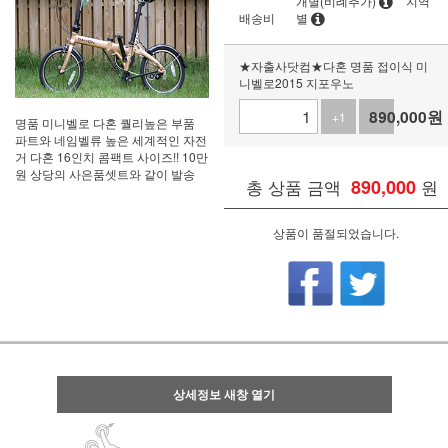
개별(비례추가)
지역
배송비
별
★자출사닷컴★다혼 명품 접이식 미
니벨로2015 지포우노
890,000
원
+1
-1
명품 미니벨로 다혼 퀄리높은 부품
파트와 네임벨류 높은 세계적인 자전
거 다혼 16인치 콤팩트 사이즈!! 10만
원 상당의 사은품셋트와 같이 발송
총 상품 금액
890,000
원
상품이 품절되었습니다.
상세정보 새창 열기