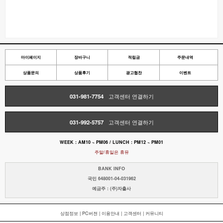
마이페이지
장바구니
적립금
주문내역
상품문의
상품후기
광고협찬
이벤트
031-981-7754
고객센터 연결하기
031-992-5757
고객센터 연결하기
WEEK : AM10 ~ PM06 / LUNCH : PM12 ~ PM01
주말/휴일은 휴뮤
BANK INFO
국민 648001-04-031962
예금주 : (주)자출사
상점정보
|
PC버젼
|
이용안내
|
고객센터
|
커뮤니티