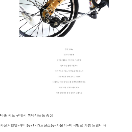
다혼 지포 구매시 최다사은품 증정
자전거헬멧+후미등+17와트전조등+자물쇠+미니벨로 가방 드립니다