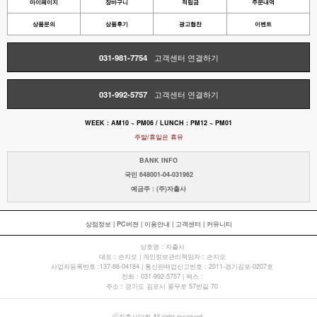
마이페이지
장바구니
적립금
주문내역
상품문의
상품후기
광고협찬
이벤트
031-981-7754
고객센터 연결하기
031-992-5757
고객센터 연결하기
WEEK : AM10 ~ PM06 / LUNCH : PM12 ~ PM01
주말/휴일은 휴뮤
BANK INFO
국민 648001-04-031962
예금주 : (주)자출사
상점정보
|
PC버젼
|
이용안내
|
고객센터
|
커뮤니티
상호명 : 자출사
대표 : 손지오 | 개인정보관리책임자 : 손지오
사업자등록번호 :137-86-04184 | 통신판매업신고번호 : 2011-경기김포-0207호
전화 : 031-992-5757 | 팩스 :
주소 : 경기도 김포시 풍무로 57번길 70
ⓒ자출사닷컴 All right reserved.