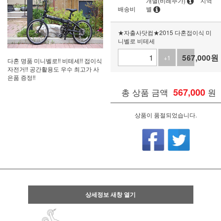
개별(비례추가)
지역
배송비
별
★자출사닷컴★2015 다혼접이식 미
니벨로 비테세
567,000
원
+1
-1
다혼 명품 미니벨로!! 비테세!! 접이식
자전거!! 공간활용도 우수 최고가 사
은품 증정!!
총 상품 금액
567,000
원
상품이 품절되었습니다.
상세정보 새창 열기