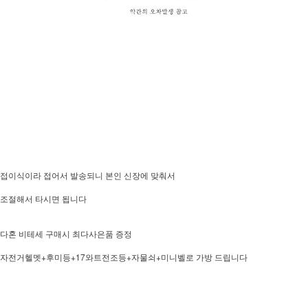
접이식이라 접어서 발송되니 본인 신장에 맞춰서
조절해서 타시면 됩니다
다혼 비테세 구매시 최다사은품 증정
자전거헬멧+후미등+17와트전조등+자물쇠+미니벨로 가방 드립니다