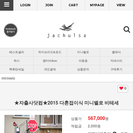
LOGIN
JOIN
CART
MYPAGE
VIEW
베스트셀러
하이브리드&로드
미니벨로
클래식
픽시
엠티비&etc
아동용
악세사리
핵폭탄세일
개인결제
상품문의
구매후기
minivelo
0
★자출사닷컴★2015 다혼접이식 미니벨로 비테세
567,000
상품가
원
적립금
2,000원