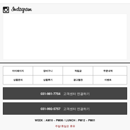
마이페이지
장바구니
적립금
주문내역
상품문의
상품후기
광고협찬
이벤트
031-981-7754
고객센터 연결하기
031-992-5757
고객센터 연결하기
WEEK : AM10 ~ PM06 / LUNCH : PM12 ~ PM01
주말/휴일은 휴뮤