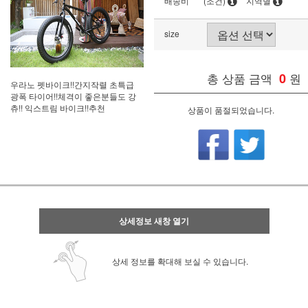
배송비
(조건)
지역별
size
총 상품 금액
0
원
우라노 펫바이크!!간지작렬 초특급
광폭 타이어!!체격이 좋은분들도 강
츄!! 익스트림 바이크!!추천
상품이 품절되었습니다.
상세정보 새창 열기
상세 정보를 확대해 보실 수 있습니다.