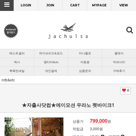
LOGIN
JOIN
CART
MYPAGE
VIEW
베스트셀러
하이브리드&로드
미니벨로
클래식
픽시
엠티비&etc
아동용
악세사리
핵폭탄세일
개인결제
상품문의
구매후기
mtb&etc
0
★자출사닷컴★에이모션 우라노 펫바이크1
799,000
상품가
원
적립금
3,000원