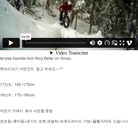
fat bike freeride
from
Rory Belter
on
Vimeo
.
펫바이크가 어떤건지 참고 하세요~~^^
17인치 : 165~175cm
19인치 : 175~190cm
자전거 구매시 최다 사은품 증정
전조등+후미등+온가드 포켓 관절락+트위드라이드 가방+물통거치대 드립니다