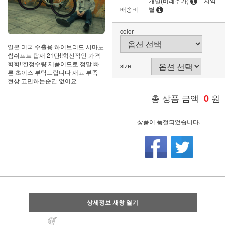
개별(비례추가)
지역
배송비
별
color
일본 미국 수출용 하이브리드 시마노
썸쉬프트 탑재 21단!!혁신적인 가격
헉헉!!한정수량 제품이므로 정말 빠
size
른 초이스 부탁드립니다 재고 부족
현상 고민하는순간 없어요
총 상품 금액
0
원
상품이 품절되었습니다.
상세정보 새창 열기