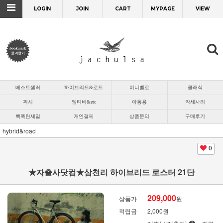
LOGIN
JOIN
CART
MYPAGE
VIEW
베스트셀러
하이브리드&로드
미니벨로
클래식
픽시
엠티비&etc
아동용
악세사리
핵폭탄세일
개인결제
상품문의
구매후기
hybrid&road
0
★자출사닷컴★삼천리 하이브리드 로스터 21단
209,000
상품가
원
적립금
2,000원