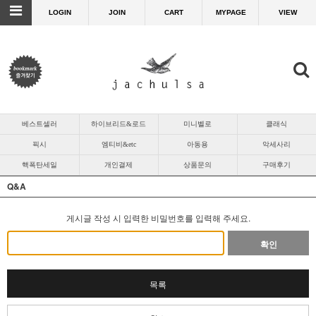
LOGIN
JOIN
CART
MYPAGE
VIEW
베스트셀러
하이브리드&로드
미니벨로
클래식
픽시
엠티비&etc
아동용
악세사리
핵폭탄세일
개인결제
상품문의
구매후기
Q&A
게시글 작성 시 입력한 비밀번호를 입력해 주세요.
확인
목록