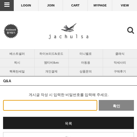
LOGIN
JOIN
CART
MYPAGE
VIEW
베스트셀러
하이브리드&로드
미니벨로
클래식
픽시
엠티비&etc
아동용
악세사리
핵폭탄세일
개인결제
상품문의
구매후기
Q&A
게시글 작성 시 입력한 비밀번호를 입력해 주세요.
확인
목록