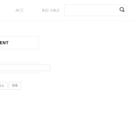
ACC
BIG SALE
PAYMENT
ENT
취소
목록