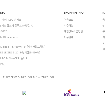
INFO
SHOPPING INFO
B
 자출사 CEO:손지오
처음으로
공
 경기도 김포시 풍무로 57번길 70
이용약관
상
2-5757
개인정보취급방침
구
ule1@naver.com
이용안내
이
광
ICENSE: 137-86-04184
[사업자정보확인]
대
LES LICENSE: 2011-경기김포-0207호
 INFO MANAGER: 손지오
메이크샵
GHT RESERVED.
DESIGN BY WIZDESIGN