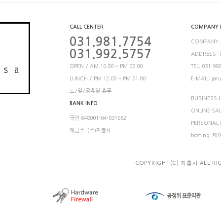
CALL CENTER
COMPANY 
031.981.7754
COMPANY:
031.992.5757
ADDRESS:
OPEN / AM 10:00 ~ PM 06:00
TEL: 031-99
LUNCH / PM 12:00 ~ PM 01:00
E-MAIL: jar
토/일/공휴일 휴무
BUSINESS L
BANK INFO
ONLINE SA
국민 648001-04-031962
PERSONAL
예금주: (주)자출사
hosting :
COPYRIGHT(C) 자출사 ALL RI