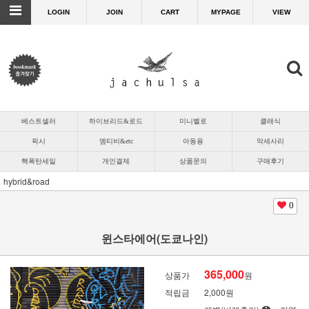
LOGIN
JOIN
CART
MYPAGE
VIEW
베스트셀러
하이브리드&로드
미니벨로
클래식
픽시
엠티비&etc
아동용
악세사리
핵폭탄세일
개인결제
상품문의
구매후기
hybrid&road
0
윈스타에어(도쿄나인)
365,000
상품가
원
적립금
2,000원