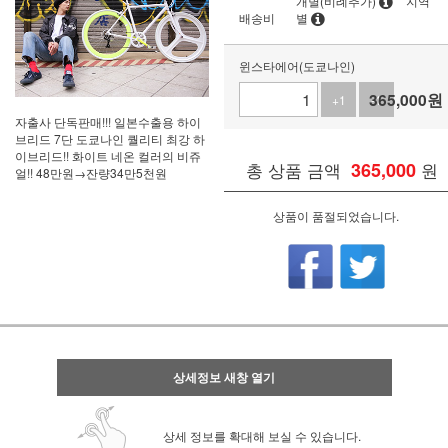
개별(비례추가)
지역
배송비
별
윈스타에어(도쿄나인)
365,000
원
+1
-1
자출사 단독판매!!! 일본수출용 하이
브리드 7단 도쿄나인 퀄리티 최강 하
이브리드!! 화이트 네온 컬러의 비쥬
총 상품 금액
365,000
원
얼!! 48만원→잔량34만5천원
상품이 품절되었습니다.
상세정보 새창 열기
상세 정보를 확대해 보실 수 있습니다.