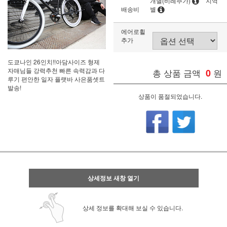
개별(비례추가)
지역
배송비
별
에어로휠
추가
도쿄나인 26인치!!아담사이즈 형제
자매님들 강력추천 빠른 속력감과 다
총 상품 금액
0
원
루기 편안한 일자 플랫바 사은품셋트
발송!
상품이 품절되었습니다.
상세정보 새창 열기
상세 정보를 확대해 보실 수 있습니다.