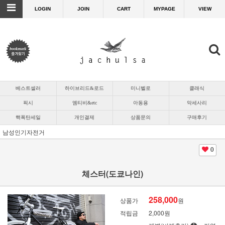
LOGIN
JOIN
CART
MYPAGE
VIEW
베스트셀러
하이브리드&로드
미니벨로
클래식
픽시
엠티비&etc
아동용
악세사리
핵폭탄세일
개인결제
상품문의
구매후기
남성인기자전거
0
체스터(도쿄나인)
258,000
상품가
원
적립금
2,000원