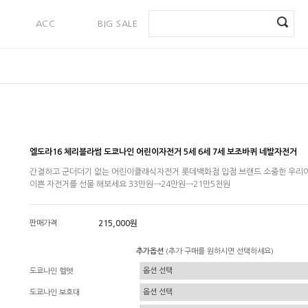
ACC
BIG SALE
PAYMENT
엘도라16 체리블라썸 도쿄나인 어린이자전거 5세 6세 7세 보조바퀴 네발자전거
간결하고 군더더기 없는 어린이클래식자전거 롯데백화점 입점 브랜드 소중한 우리
이쁜 자전거를 선물 해보세요 33만원→24만원→21만5천원
판매가격
215,000원
추가옵션
(추가 구매를 원하시면 선택하세요)
도쿄나인 헬멧
도쿄나인 보호대