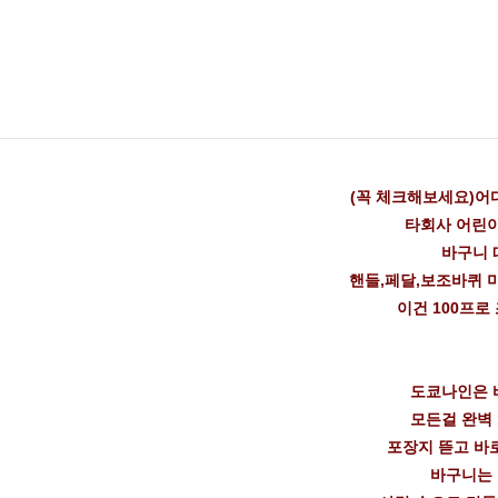
(꼭 체크해보세요)어
타회사 어린
바구니 
핸들,페달,보조바퀴 
이건 100프로
도쿄나인은 
모든걸 완벽 
포장지 뜯고 바
바구니는