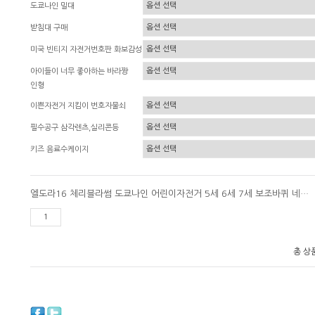
도쿄나인 밀대
받침대 구매
미국 빈티지 자전거번호판 화보감성
아이들이 너무 좋아하는 바라짱
인형
이쁜자전거 지킴이 번호자물쇠
필수공구 삼각렌츠,실리콘등
키즈 음료수케이지
엘도라16 체리블라썸 도쿄나인 어린이자전거 5세 6세 7세 보조바퀴 네발자전거
총 상