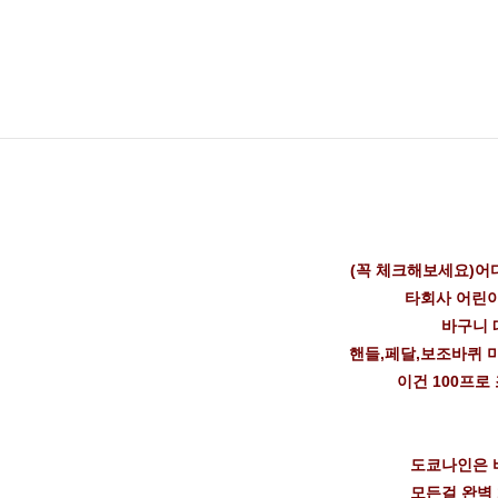
(꼭 체크해보세요)어
타회사 어린
바구니 
핸들,페달,보조바퀴 
이건 100프로
도쿄나인은 
모든걸 완벽 