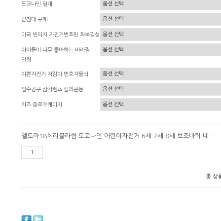
도쿄나인 밀대
받침대 구매
미국 빈티지 자전거번호판 화보감성
아이들이 너무 좋아하는 바라짱
인형
이쁜자전거 지킴이 번호자물쇠
필수공구 삼각렌츠,실리콘등
키즈 음료수케이지
엘도라18체리블라썸 도쿄나인 어린이자전거 6세 7세 8세 보조바퀴 네발자전거
총 상