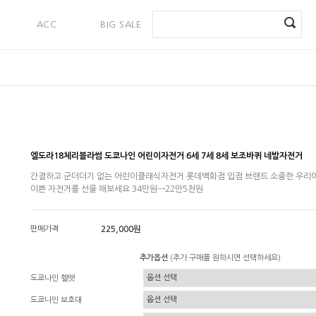
ACC
BIG SALE
PAYMENT
엘도라18체리블라썸 도쿄나인 어린이자전거 6세 7세 8세 보조바퀴 네발자전거
간결하고 군더더기 없는 어린이클래식자전거 롯데백화점 입점 브랜드 소중한 우리
이쁜 자전거를 선물 해보세요 34만원→22만5천원
판매가격
225,000원
추가옵션
(추가 구매를 원하시면 선택하세요)
도쿄나인 헬멧
도쿄나인 보호대