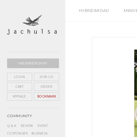
BEST SELLER
HYBRID&ROAD
MINIV
MEMBERSHIP
LOGIN
JOIN US
CART
ORDER
MYPAGE
BOOKMARK
COMMUNITY
Q & A
REVIEW
EVENT
COSPONSER
BUSINESS