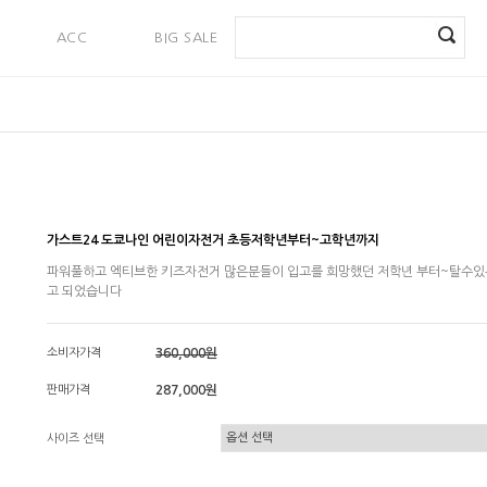
ACC
BIG SALE
PAYMENT
가스트24 도쿄나인 어린이자전거 초등저학년부터~고학년까지
파워풀하고 엑티브한 키즈자전거 많은분들이 입고를 희망했던 저학년 부터~탈수있
고 되었습니다
소비자가격
360,000원
판매가격
287,000원
사이즈 선택