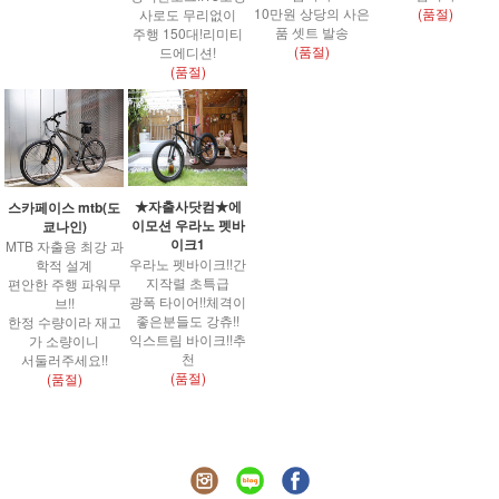
10만원 상당의 사은
(품절)
사로도 무리없이
품 셋트 발송
주행 150대!리미티
(품절)
드에디션!
(품절)
★자출사닷컴★에
스카페이스 mtb(도
이모션 우라노 펫바
쿄나인)
이크1
MTB 자출용 최강 과
우라노 펫바이크!!간
학적 설계
지작렬 초특급
편안한 주행 파워무
광폭 타이어!!체격이
브!!
좋은분들도 강츄!!
한정 수량이라 재고
익스트림 바이크!!추
가 소량이니
천
서둘러주세요!!
(품절)
(품절)