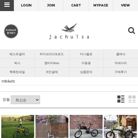
LOGIN
JOIN
CART
MYPAGE
VIEW
베스트셀러
하이브리드&로드
미니벨로
클래식
픽시
엠티비&etc
아동용
악세사리
핵폭탄세일
개인결제
상품문의
구매후기
mtb&etc
정렬