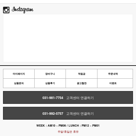
마이페이지
장바구니
적립금
주문내역
상품문의
상품후기
광고협찬
이벤트
031-981-7754
고객센터 연결하기
031-992-5757
고객센터 연결하기
WEEK : AM10 ~ PM06 / LUNCH : PM12 ~ PM01
주말/휴일은 휴뮤