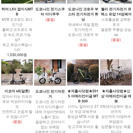
도쿄나인 전기스쿠
도쿄나인 크로우 부
퀄리 전기자전거 큐
허머 LXV 접이식MT
터 이디뚜뚜
스터 전기자전거 튜
맥스 유압 14암페어
B
닝
(품절)
스로틀겸용 강력한
MTB 오프로드 최다
국내에서 제일 힙한
토크
인기군
전기자전거
깔끔한 주행감 성능
출퇴근,오프로드 최
도쿄나인 크로우 부
up
강 속도,외관,기능
스터
(품절)
성!!
(품절)
최고 최강스펙입니
다!!
1,530,000원
이코어 s8(알톤)
★자출사닷컴★201
★자출사닷컴★신
도쿄나인 전기자전
5 아메리칸이글 MT
상 아메리칸이글 에
거
앉아서 타는 킥보드
B 500
봇
초보 여성라이더들
도쿄나인 전기자전
도
시마노 알리비오 27
5학년이상부터 청소
거가 드디어출시!
안전하고 손쉽게 탈
단 극강 파워무브
년까지
대박 가성비!밧데리
수 있습니다^^
중상급 MTB 사양 좋
성인까지 다양하게
노출이 없는
(품절)
습니다!!
부담없이
깔끔하고 군더더기
믿고구매 하셔도 좋
입문할수있는 제품
없는 프레임
습니다
입니다
강력한토크!!18도경