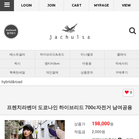
LOGIN
JOIN
CART
MYPAGE
VIEW
베스트셀러
하이브리드&로드
미니벨로
클래식
픽시
엠티비&etc
아동용
악세사리
핵폭탄세일
개인결제
상품문의
구매후기
hybrid&road
0
프렌치라벤더 도쿄나인 하이브리드 700c자전거 남여공용
198,000
상품가
원
적립금
2,000원