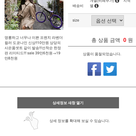
개별(비례추가)
지역
배송비
별
size
영롱하고 너무나 이쁜 프렌치 라벤더
총 상품 금액
0
원
컬러 도쿄나인 신상!!10만원 상당의
사은품셋트 같이 발송!!!선착순 한정
판 리미티드!!! sale 39만6천원→19
상품이 품절되었습니다.
만8천원
상세정보 새창 열기
상세 정보를 확대해 보실 수 있습니다.