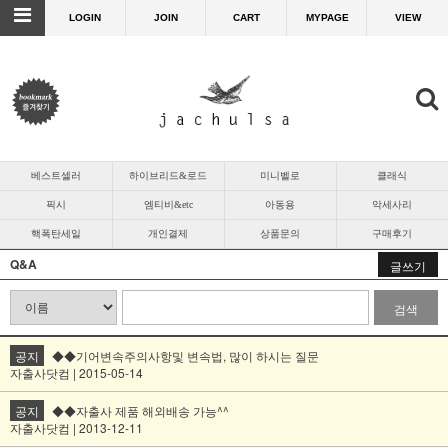
LOGIN
JOIN
CART
MYPAGE
VIEW
베스트셀러
하이브리드&로드
미니벨로
클래식
픽시
엠티비&etc
아동용
악세사리
핵폭탄세일
개인결제
상품문의
구매후기
Q&A
글쓰기
검색
공지
◆◆기어변속주의사항및 변속법, 많이 하시는 질문
자출사닷컴 | 2015-05-14
공지
◆◆자출사 제품 해외배송 가능^^
자출사닷컴 | 2013-12-11