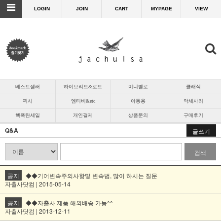
LOGIN
JOIN
CART
MYPAGE
VIEW
베스트셀러
하이브리드&로드
미니벨로
클래식
픽시
엠티비&etc
아동용
악세사리
핵폭탄세일
개인결제
상품문의
구매후기
Q&A
글쓰기
검색
공지
◆◆기어변속주의사항및 변속법, 많이 하시는 질문
자출사닷컴 | 2015-05-14
공지
◆◆자출사 제품 해외배송 가능^^
자출사닷컴 | 2013-12-11