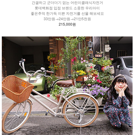
간결하고 군더더기 없는 어린이클래식자전거
롯데백화점 입점 브랜드 소중한 우리아이
좋은추억 한가득 이쁜 자전거를 선물 해보세요
33만원→24만원→21만5천원
215,000원