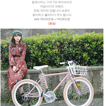
일제시마노 기아 7단 하이브리드
아담사이즈 브랜드
런칭 작지만 강합니다 보관이
용이하고 퀄리티가 우수 합니다
sale 39만6천원→19만8천원
(품절)