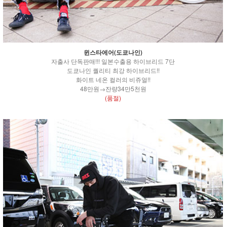
윈스타에어(도쿄나인)
자출사 단독판매!!! 일본수출용 하이브리드 7단
도쿄나인 퀄리티 최강 하이브리드!!
화이트 네온 컬러의 비쥬얼!!
48만원→잔량34만5천원
(품절)