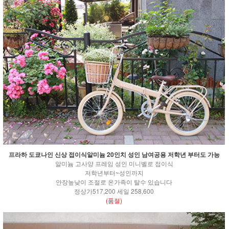
프라하 도쿄나인 신상 접이식알미늄 20인치 성인 남여공용 저학년 부터도 가능
알미늄 고사양 프레임 성인 미니벨로 접이식
저학년부터~성인까지
안장높낮이 조절로 온가족이 탈수 있습니다
정상가517,200 세일 258,600
(품절)