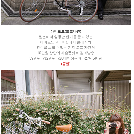
아비로드(도쿄나인)
일본에서 엄청난 인기를 끌고 있는
아비로드 700C 빈티지 클래식의
진수를 느낄수 있는 간지 로드 자전거
10만원 상당의 사은품셋트 같이발송
59만원→32만원→20대한정판매→27만5천원
(품절)