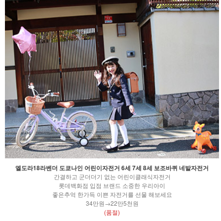
엘도라18라벤더 도쿄나인 어린이자전거 6세 7세 8세 보조바퀴 네발자전거
간결하고 군더더기 없는 어린이클래식자전거
롯데백화점 입점 브랜드 소중한 우리아이
좋은추억 한가득 이쁜 자전거를 선물 해보세요
34만원→22만5천원
(품절)