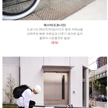
체스터(도쿄나인)
도쿄나인 26인치!!아담사이즈 형제 자매님들
강력추천 빠른 속력감과 다루기 편안한 일자
플랫바 사은품셋트 발송!
(품절)