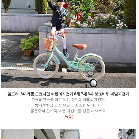
엘도라18마카롱 도쿄나인 어린이자전거 6세 7세 8세 보조바퀴 네발자전거
간결하고 군더더기 없는 어린이클래식자전거
롯데백화점 입점 브랜드 소중한 우리아이
좋은추억 한가득 이쁜 자전거를 선물 해보세요
(품절)