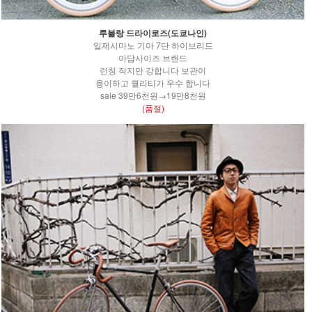
루블랑 드라이로즈(도쿄나인)
일제시마노 기아 7단 하이브리드
아담사이즈 브랜드
런칭 작지만 강합니다 보관이
용이하고 퀄리티가 우수 합니다
sale 39만6천원→19만8천원
(품절)