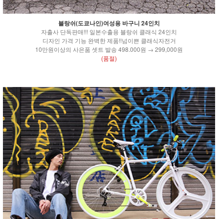
블랑쉬(도쿄나인)여성용 바구니 24인치
자출사 단독판매!!! 일본수출용 블랑쉬 클래식 24인치
디자인 가격 기능 완벽한 제품!!넘이쁜 클래식자전거
10만원이상의 사은품 셋트 발송 498.000원 → 299,000원
(품절)