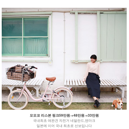
모모코 리스본 핑크59만원→48만원→33만원
국내최초 애완견 자전거 네덜란드,덴마크
일본에 이어 국내 최초로 선보입니다