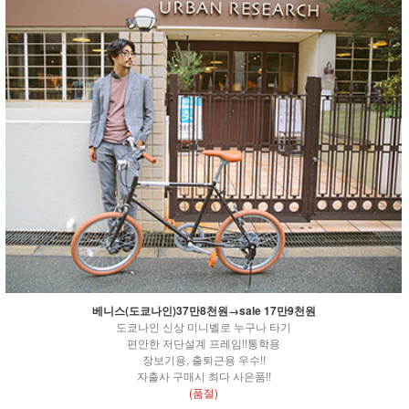
베니스(도쿄나인)37만8천원→sale 17만9천원
도쿄나인 신상 미니벨로 누구나 타기
편안한 저단설계 프레임!!통학용
장보기용, 출퇴근용 우수!!
자출사 구매시 최다 사은품!!
(품절)