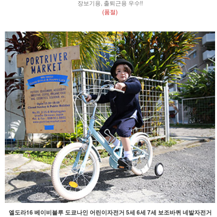
장보기용, 출퇴근용 우수!!
(품절)
엘도라16 베이비블루 도쿄나인 어린이자전거 5세 6세 7세 보조바퀴 네발자전거