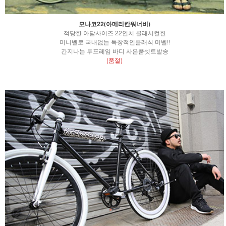
모나코22(아메리칸워너비)
적당한 아담사이즈 22인치 클래시컬한
미니벨로 국내없는 독창적인클래식 미벨!!
간지나는 투프레임 바디 사은품셋트발송
(품절)