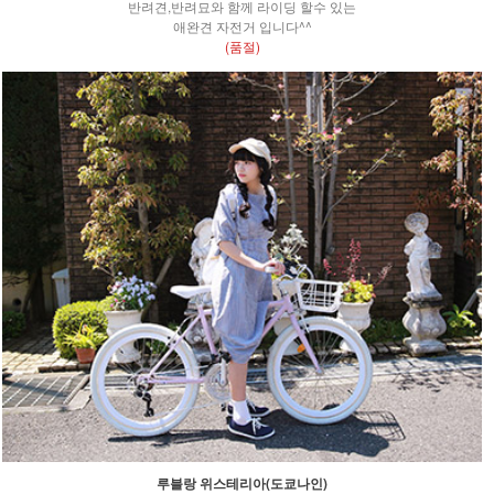
반려견,반려묘와 함께 라이딩 할수 있는
애완견 자전거 입니다^^
(품절)
루블랑 위스테리아(도쿄나인)