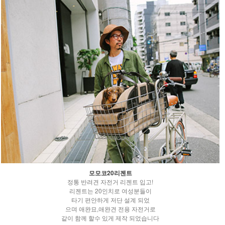
모모코20리젠트
정통 반려견 자전거 리젠트 입고!
리젠트는 20인치로 여성분들이
타기 편안하게 저단 설계 되었
으며 애완묘,애완견 전용 자전거로
같이 함께 할수 있게 제작 되었습니다