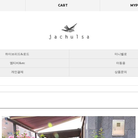
CART
MYP
하이브리드&로드
미니벨로
엠티비&etc
아동용
개인결제
상품문의