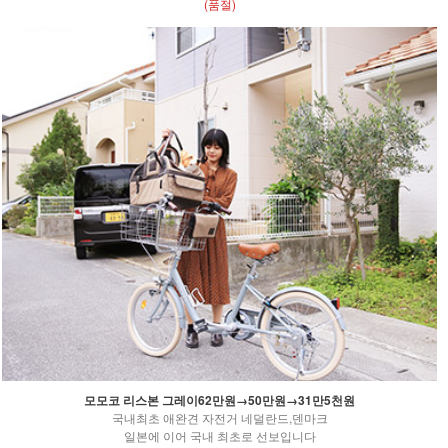
(품절)
모모코 리스본 그레이62만원→50만원→31만5천원
국내최초 애완견 자전거 네덜란드,덴마크
일본에 이어 국내 최초로 선보입니다