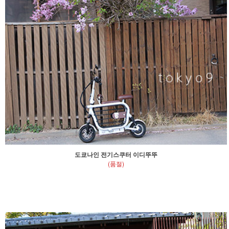
도쿄나인 전기스쿠터 이디뚜뚜
(품절)