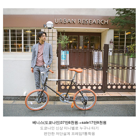
베니스(도쿄나인)37만8천원→sale17만9천원
도쿄나인 신상 미니벨로 누구나 타기
편안한 저단설계 프레임!!통학용