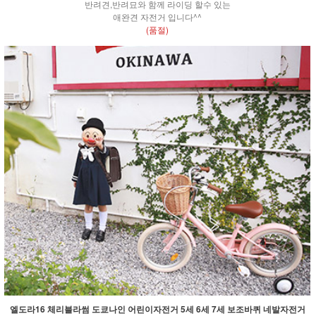
반려견,반려묘와 함께 라이딩 할수 있는
애완견 자전거 입니다^^
(품절)
엘도라16 체리블라썸 도쿄나인 어린이자전거 5세 6세 7세 보조바퀴 네발자전거