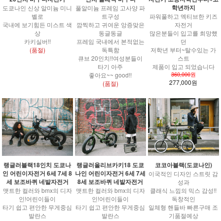
학년까지
풀알미늄 프레임 고사양 파
도쿄나인 신상 알미늄 미니
트구성
파워풀하고 엑티브한 키즈
벨로
깜찍하고 귀여운 앙증맞은
자전거
국내에 보기힘든 미스트 색
동글동글
많은분들이 입고를 희망했
상
프레임 국내에서 본적없는
던
카키실버!!
독특함
저학년 부터~탈수있는 가
(품절)
큐브 20인치!!여성분들이
스트
타기 아주
제품이 입고 되었습니다
360,000
원
좋아요~~ good!!
277,000원
(품절)
랭글러블랙18인치 도쿄나
랭글러올리브카키18 도쿄
코코아블랙(도쿄나인)
인 어린이자전거 6세 7세 8
나인 어린이자전거 6세 7세
이국적인 디자인 스트릿 감
세 보조바퀴 네발자전거
8세 보조바퀴 네발자전거
성과
맷트한 컬러와 bmx의 디자
맷트한 컬러와 bmx의 디자
클래식 느낌의 믹스 감성!!
인!어린이들이
인!어린이들이
독창적인
타기 쉽고 편안한 무게중심
타기 쉽고 편안한 무게중심
일체형 핸들바 빠른구매 조
발란스
발란스
기품절예상