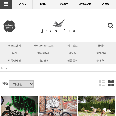
LOGIN
JOIN
CART
MYPAGE
VIEW
베스트셀러
하이브리드&로드
미니벨로
클래식
픽시
엠티비&etc
아동용
악세사리
핵폭탄세일
개인결제
상품문의
구매후기
kids
정렬