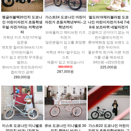
랭글러블랙20인치 도쿄나
가스트24 도쿄나인 어린이
엘도라18체리블라썸 도쿄
인 어린이자전거 초등학생
자전거 초등저학년부터~고
나인 어린이자전거 6세 7세
두발 자전거타는 저학년부
학년까지
8세 보조바퀴 네발자전거
터
파워풀하고 엑티브한 키즈
간결하고 군더더기 없는 어
저학년 키즈 자전거!!두발
자전거
린이클래식자전거
입문용
많은분들이 입고를 희망했
롯데백화점 입점 브랜드 소
맷트한 컬러와 bmx의 디자
던
중한 우리아이
인!어린이들이
저학년 부터~탈수있는 가
좋은추억 한가득 이쁜 자전
타기 쉽고 편안한 무게중심
스트
거를 선물 해보세요
발란스
제품이 입고 되었습니다
34만원→22만5천원
360,000
원
펫바이크의 멋진외관까지!
225,000원
287,000원
합리적인 금액!
289,000원
큐브 도쿄나인 미니벨로 20
가스트22 도쿄나인 어린이
미스트 도쿄나인 미니벨로
인치 클래식 바구니
자전거 초등저학년부터~고
20인치 바구니자전거