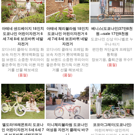
아테네 샌드베이지 18인치
아테네 체리블라썸 18인치
베니스(도쿄나인)37만8천
도쿄나인 어린이자전거 6
도쿄나인 어린이자전거 6
원→sale 17만9천원
세 7세 8세 보조바퀴 네발
세 7세 8세 보조바퀴 네발
도쿄나인 신상 미니벨로 누
자전거
자전거
구나 타기
오디너리 클래식 프레임 화
오디너리 클래식 프레임 화
편안한 저단설계 프레임!!
보속 자전거 롯데백화점 입
보속 자전거 롯데백화점 입
통학용
점 브랜드 소중한 우리아이
점 브랜드 소중한 우리아이
장보기용, 출퇴근용 우수!!
좋은추억 한가득 이쁜 자전
좋은추억 한가득 이쁜 자전
(품절)
거를 선물 해보세요
거를 선물 해보세요
(품절)
(품절)
엘도라16레몬트리 도쿄나
코코아그레이(도쿄나인)
미니체리블라썸 도쿄나인
인 어린이자전거 5세 6세 7
여성용 자전거 클래식 바구
어린이부터~성인까지
세 보조바퀴 네발자전거
니
이국적인 디자인 스트릿 감