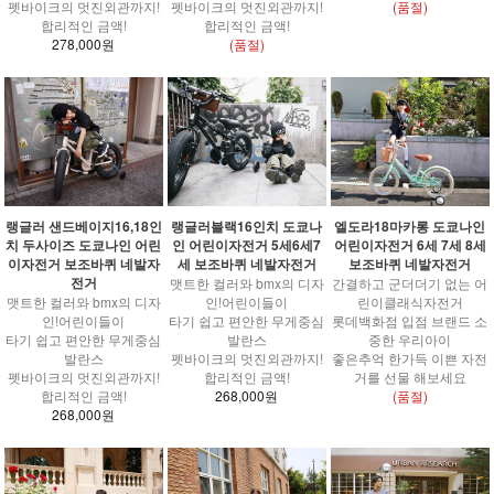
펫바이크의 멋진외관까지!
펫바이크의 멋진외관까지!
(품절)
합리적인 금액!
합리적인 금액!
278,000원
(품절)
랭글러 샌드베이지16,18인
랭글러블랙16인치 도쿄나
엘도라18마카롱 도쿄나인
치 두사이즈 도쿄나인 어린
인 어린이자전거 5세6세7
어린이자전거 6세 7세 8세
이자전거 보조바퀴 네발자
세 보조바퀴 네발자전거
보조바퀴 네발자전거
전거
맷트한 컬러와 bmx의 디자
간결하고 군더더기 없는 어
맷트한 컬러와 bmx의 디자
인!어린이들이
린이클래식자전거
인!어린이들이
타기 쉽고 편안한 무게중심
롯데백화점 입점 브랜드 소
타기 쉽고 편안한 무게중심
발란스
중한 우리아이
발란스
펫바이크의 멋진외관까지!
좋은추억 한가득 이쁜 자전
펫바이크의 멋진외관까지!
합리적인 금액!
거를 선물 해보세요
합리적인 금액!
268,000원
(품절)
268,000원