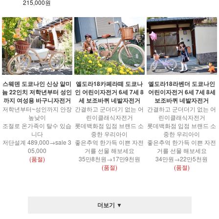
215,000원
스웨덴 도쿄나인 신상 알미
엘도라18카페라떼 도쿄나
엘도라18라벤더 도쿄나인
늄 22인치 저학년부터 성인
인 어린이자전거 6세 7세 8
어린이자전거 6세 7세 8세
까지 여성용 바구니자전거
세 보조바퀴 네발자전거
보조바퀴 네발자전거
저학년부터~성인까지 안장
간결하고 군더더기 없는 어
간결하고 군더더기 없는 어
높낮이
린이클래식자전거
린이클래식자전거
조절로 온가족이 탈수 있습
롯데백화점 입점 브랜드 소
롯데백화점 입점 브랜드 소
니다
중한 우리아이
중한 우리아이
저단설계 489,000→sale 3
좋은추억 한가득 이쁜 자전
좋은추억 한가득 이쁜 자전
05,000
거를 선물 해보세요
거를 선물 해보세요
(품절)
35만8천원→17만9천원
34만원→22만5천원
(품절)
(품절)
더보기 ▼