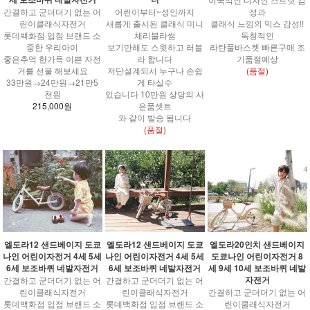
간결하고 군더더기 없는 어
성과
어린이부터~성인까지
린이클래식자전거
클래식 느낌의 믹스 감성!!
새롭게 출시된 클래식 미니
롯데백화점 입점 브랜드 소
독창적인
체리블라썸
중한 우리아이
라탄풀바스켓 빠른구매 조
보기만해도 스윗하고 러블
좋은추억 한가득 이쁜 자전
기품절예상
라 합니다
거를 선물 해보세요
(품절)
저단설계되서 누구나 손쉽
33만원→24만원→21만5
게 타실수
천원
있습니다 10만원 상당의 사
215,000원
은품셋트
와 같이 발송 됩니다
(품절)
엘도라12 샌드베이지 도쿄
엘도라12 샌드베이지 도쿄
엘도라20인치 샌드베이지
나인 어린이자전거 4세 5세
나인 어린이자전거 4세 5세
도쿄나인 어린이자전거 8
6세 보조바퀴 네발자전거
6세 보조바퀴 네발자전거
세 9세 10세 보조바퀴 네발
자전거
간결하고 군더더기 없는 어
간결하고 군더더기 없는 어
린이클래식자전거
린이클래식자전거
간결하고 군더더기 없는 어
롯데백화점 입점 브랜드 소
롯데백화점 입점 브랜드 소
린이클래식자전거