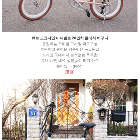
큐브 도쿄나인 미니벨로 20인치 클래식 바구니
풀알미늄 프레임 고사양 파트구성
깜찍하고 귀여운 앙증맞은 동글동글
프레임 국내에서 본적없는 독특함
큐브 20인치!!여성분들이 타기 아주
좋아요~~ good!!
(품절)