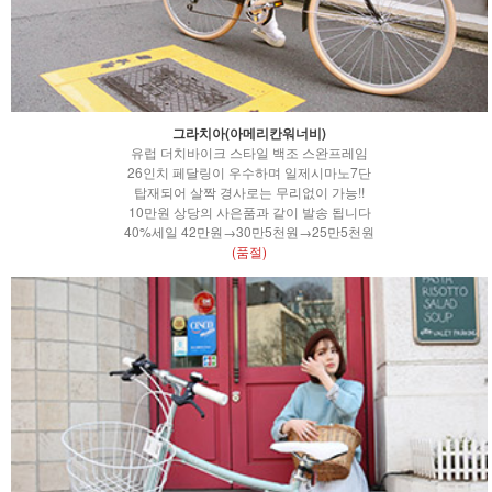
그라치아(아메리칸워너비)
유럽 더치바이크 스타일 백조 스완프레임
26인치 페달링이 우수하며 일제시마노7단
탑재되어 살짝 경사로는 무리없이 가능!!
10만원 상당의 사은품과 같이 발송 됩니다
40%세일 42만원→30만5천원→25만5천원
(품절)