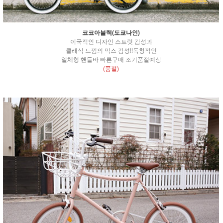
코코아블랙(도쿄나인)
이국적인 디자인 스트릿 감성과
클래식 느낌의 믹스 감성!!독창적인
일체형 핸들바 빠른구매 조기품절예상
(품절)