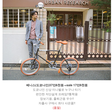
베니스(도쿄나인)37만8천원→sale 17만9천원
도쿄나인 신상 미니벨로 누구나 타기
편안한 저단설계 프레임!!통학용
장보기용, 출퇴근용 우수!!
자출사 구매시 최다 사은품!!
(품절)