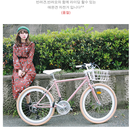
반려견,반려묘와 함께 라이딩 할수 있는
애완견 자전거 입니다^^
(품절)