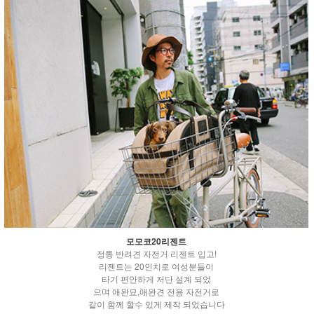
모모코20리젠트
정통 반려견 자전거 리젠트 입고!
리젠트는 20인치로 여성분들이
타기 편안하게 저단 설계 되었
으며 애완묘,애완견 전용 자전거로
같이 함께 할수 있게 제작 되었습니다