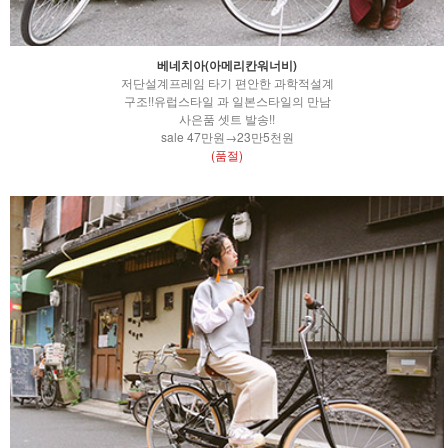
베네치아(아메리칸워너비)
저단설계프레임 타기 편안한 과학적설계
구조!!유럽스타일 과 일본스타일의 만남
사은품 셋트 발송!!
sale 47만원→23만5천원
(품절)