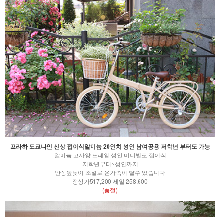
프라하 도쿄나인 신상 접이식알미늄 20인치 성인 남여공용 저학년 부터도 가능
알미늄 고사양 프레임 성인 미니벨로 접이식
저학년부터~성인까지
안장높낮이 조절로 온가족이 탈수 있습니다
정상가517,200 세일 258,600
(품절)