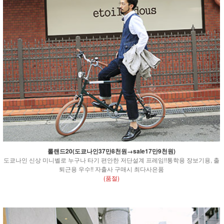
롤랜드20(도쿄나인37만8천원→sale17만9천원)
도쿄나인 신상 미니벨로 누구나 타기 편안한 저단설계 프레임!!통학용 장보기용, 출
퇴근용 우수!! 자출사 구매시 최다사은품
(품절)