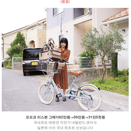
(품절)
모모코 리스본 그레이62만원→50만원→31만5천원
국내최초 애완견 자전거 네덜란드,덴마크
일본에 이어 국내 최초로 선보입니다