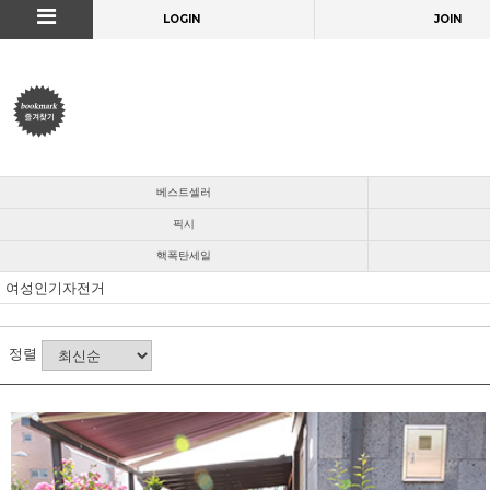
LOGIN
JOIN
베스트셀러
픽시
핵폭탄세일
여성인기자전거
정렬