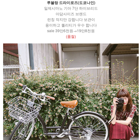
루블랑 드라이로즈(도쿄나인)
일제시마노 기아 7단 하이브리드
아담사이즈 브랜드
런칭 작지만 강합니다 보관이
용이하고 퀄리티가 우수 합니다
sale 39만6천원→19만8천원
(품절)