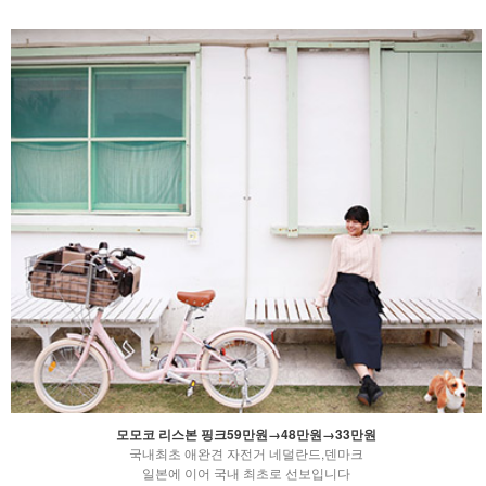
모모코 리스본 핑크59만원→48만원→33만원
국내최초 애완견 자전거 네덜란드,덴마크
일본에 이어 국내 최초로 선보입니다