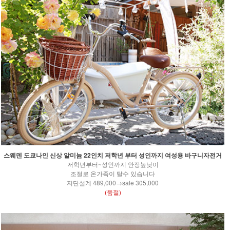
스웨덴 도쿄나인 신상 알미늄 22인치 저학년 부터 성인까지 여성용 바구니자전거
저학년부터~성인까지 안장높낮이
조절로 온가족이 탈수 있습니다
저단설계 489,000→sale 305,000
(품절)