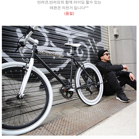
반려견,반려묘와 함께 라이딩 할수 있는
애완견 자전거 입니다^^
(품절)