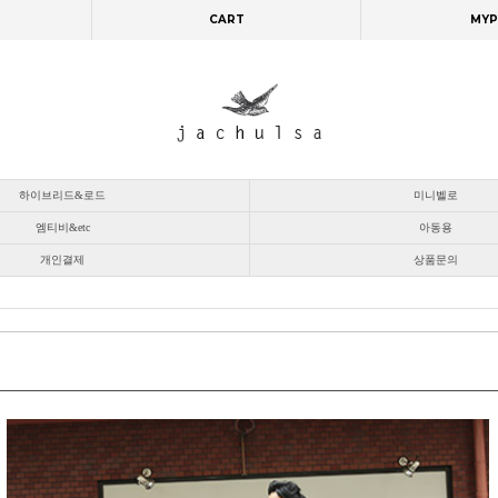
CART
MYP
하이브리드&로드
미니벨로
엠티비&etc
아동용
개인결제
상품문의