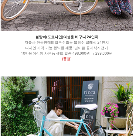
블랑쉬(도쿄나인)여성용 바구니 24인치
자출사 단독판매!!! 일본수출용 블랑쉬 클래식 24인치
디자인 가격 기능 완벽한 제품!!넘이쁜 클래식자전거
10만원이상의 사은품 셋트 발송 498.000원 → 299,000원
(품절)