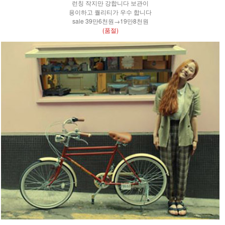
런칭 작지만 강합니다 보관이
용이하고 퀄리티가 우수 합니다
sale 39만6천원→19만8천원
(품절)