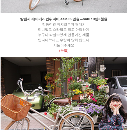
발렌시아(아메리칸워너비)sale 39만원→sale 19만5천원
전통적인 비치크루져 형태의
미니벨로 스타일로 작고 아담하게
누구나 타실수있게 만들어진 제품
입니다^^재고 수량이 많치 않으니
서둘러주세요
(품절)