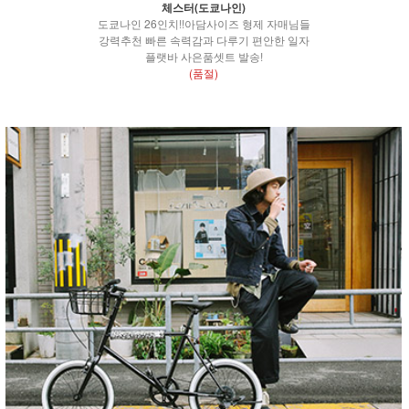
체스터(도쿄나인)
도쿄나인 26인치!!아담사이즈 형제 자매님들
강력추천 빠른 속력감과 다루기 편안한 일자
플랫바 사은품셋트 발송!
(품절)