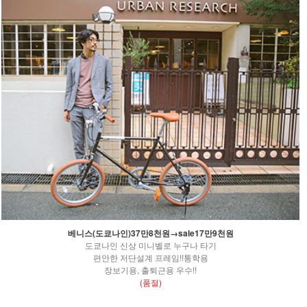
베니스(도쿄나인)37만8천원→sale17만9천원
도쿄나인 신상 미니벨로 누구나 타기
편안한 저단설계 프레임!!통학용
장보기용, 출퇴근용 우수!!
(품절)