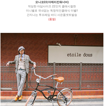
모나코22(아메리칸워너비)
적당한 아담사이즈 22인치 클래시컬한
미니벨로 국내없는 독창적인클래식 미벨!!
간지나는 투프레임 바디 사은품셋트발송
(품절)