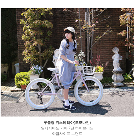
루블랑 위스테리아(도쿄나인)
일제시마노 기아 7단 하이브리드
아담사이즈 브랜드