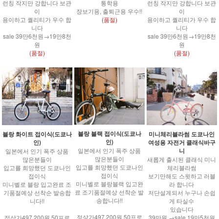
런칭 작지만 강합니다 보관
통학용
런칭 작지만 강합니다 보관
이
장보기용, 출퇴근용 우수!!
이
용이하고 퀄리티가 우수 합
(품절)
용이하고 퀄리티가 우수 합
니다
니다
sale 39만6천원→19만8천
sale 39만6천원→19만8천
원
원
(품절)
(품절)
블랑 블랙 접이식(도쿄나
블랑 화이트 접이식(도쿄나
미니체리블라썸 도쿄나인
인)
인)
여성용 자전거 클래식바구
니
일본에서 인기 폭주 상품
일본에서 인기 폭주 상품
많은분들이
많은분들이
새롭게 출시된 클래식 미니
입고를 희망했던 도쿄나인
입고를 희망했던 도쿄나인
체리블라썸
접이식
접이식
보기만해도 스윗하고 러블
미니벨로 블랑블랙 입고완
미니벨로 블랑 입고완료 조
라 합니다
료 조기품절예상 선착순 발
기품절예상 선착순 발송합
저단설계되서 누구나 손쉽
송합니다!!
니다!!
게 타실수
있습니다
정상가497,200원 50프로
정상가497,200원 50프로
39만원 →sale 19만5천원