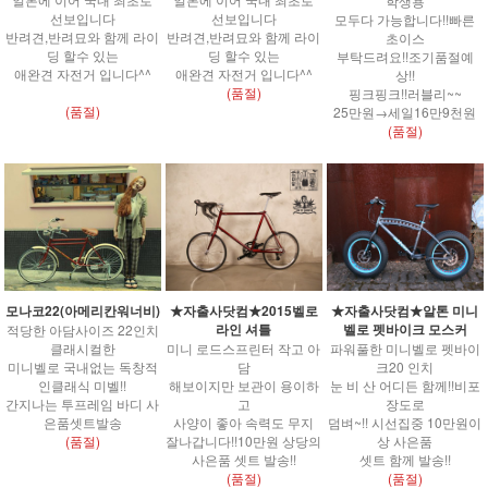
학생용
선보입니다
선보입니다
모두다 가능합니다!!빠른
반려견,반려묘와 함께 라이
반려견,반려묘와 함께 라이
초이스
딩 할수 있는
딩 할수 있는
부탁드려요!!조기품절예
애완견 자전거 입니다^^
애완견 자전거 입니다^^
상!!
(품절)
핑크핑크!!러블리~~
(품절)
25만원→세일16만9천원
(품절)
모나코22(아메리칸워너비)
★자출사닷컴★2015벨로
★자출사닷컴★알톤 미니
라인 셔틀
벨로 펫바이크 모스커
적당한 아담사이즈 22인치
클래시컬한
미니 로드스프린터 작고 아
파워풀한 미니벨로 펫바이
미니벨로 국내없는 독창적
담
크20 인치
인클래식 미벨!!
해보이지만 보관이 용이하
눈 비 산 어디든 함께!!비포
간지나는 투프레임 바디 사
고
장도로
은품셋트발송
사양이 좋아 속력도 무지
덤벼~!! 시선집중 10만원이
(품절)
잘나갑니다!!10만원 상당의
상 사은품
사은품 셋트 발송!!
셋트 함께 발송!!
(품절)
(품절)