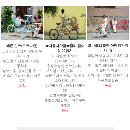
모나코22블랙(아메리칸워
베른 민트(도쿄나인)
★자출사닷컴★쥴리 접이
너비)
식 20인치
도쿄나인 신상 미니벨로 누
적당한 아담사이즈 22인치
구나 타기
미니벨로 화제작
클래시컬한
편안한 저단설계 프레임!!
가격대비최고
미니벨로 국내없는 독창적
통학용
한정수량만 선보입니다
인클래식 미벨!!
장보기용, 출퇴근용 우수!!
2차입고 없습니다 ㅜㅜ
간지나는 투프레임 바디 사
자출사 구매시 최다 사은
빠른초이스 부탁드릴게요
은품셋트발송
품!!
속력전입니다
(품절)
(품절)
(29만9천원→세일17만9천
원)
입고완료!!당일발송!!
재입고3달걸리니 빠른구매
바래요
(품절)