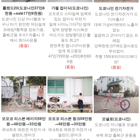
롤랜드20(도쿄나인37만8
가젤 접이식(도쿄나인)
도쿄나인 전기자전거
천원→sale17만9천원)
오프로드 스타일에 임팩트
도쿄나인 전기자전거가 드
도쿄나인 신상 미니벨로 누
있는 접이식 자전거
디어출시!
구나 타기 편안한 저단설계
일제 시마노기아7단 탑재
대박 가성비!밧데리 노출이
프레임!!통학용 장보기용,
앞뒤 양방향 서스페션
없는
출퇴근용 우수!! 자출사 구
머드가드 양방향!!공간 활
깔끔하고 군더더기 없는 프
매시 최다사은품
용도 최고!!
레임
(품절)
완전추천 합니다!!사은품
강력한토크!!18도경사로도
업계 최고증정
무리없이
47만7200원→23만8천60
주행 150대!리미티드에디
0원
션!
(품절)
(품절)
모모코 리스본 베이지59만
모모코 리스본 핑크59만원
모넬로(도쿄나인)
원→48만원→33만원
→48만원→33만원
도쿄나인 미니벨로 모넬로
국내최초 애완견 자전거 네
국내최초 애완견 자전거 네
20인치
덜란드,덴마크
덜란드,덴마크
속력 최강 출퇴근 운동용
일본에 이어 국내 최초로
일본에 이어 국내 최초로