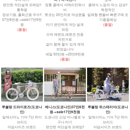
정통 클래식 아메리칸워너
클래식 느낌의 믹스 감성!!
편안한 저단설계 프레임!!
비
독창적인
통학용
펫코는 20인치로 여성분들
일체형 핸들바 빠른구매 조
장보기용, 출퇴근용 우수!!
이
기품절예상
37만8천원→sale17만9천
타기 편안하게 저단 설계
(품절)
원
되었
(품절)
으며 애완묘,애완견 전용
자전거로
같이 함께 할수 있게 제작
되었습니다
세일 50만원→25만9천원
(품절)
루블랑 드라이로즈(도쿄나
베니스(도쿄나인)37만8천
루블랑 위스테리아(도쿄나
인)
원→sale17만9천원
인)
일제시마노 기아 7단 하이
도쿄나인 신상 미니벨로 누
일제시마노 기아 7단 하이
브리드
구나 타기
브리드
아담사이즈 브랜드
편안한 저단설계 프레임!!
아담사이즈 브랜드