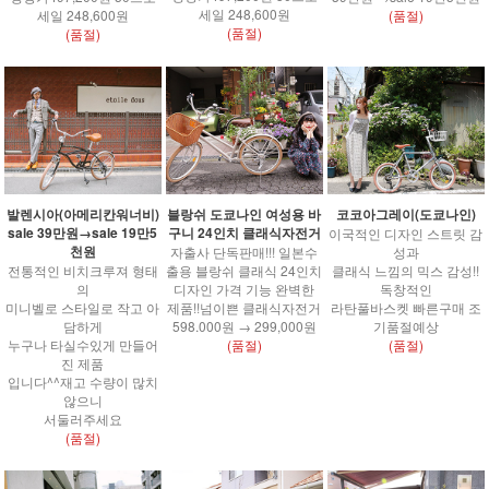
세일 248,600원
세일 248,600원
(품절)
(품절)
(품절)
발렌시아(아메리칸워너비)
블랑쉬 도쿄나인 여성용 바
코코아그레이(도쿄나인)
sale 39만원→sale 19만5
구니 24인치 클래식자전거
이국적인 디자인 스트릿 감
천원
자출사 단독판매!!! 일본수
성과
전통적인 비치크루져 형태
출용 블랑쉬 클래식 24인치
클래식 느낌의 믹스 감성!!
의
디자인 가격 기능 완벽한
독창적인
미니벨로 스타일로 작고 아
제품!!넘이쁜 클래식자전거
라탄풀바스켓 빠른구매 조
담하게
598.000원 → 299,000원
기품절예상
누구나 타실수있게 만들어
(품절)
(품절)
진 제품
입니다^^재고 수량이 많치
않으니
서둘러주세요
(품절)