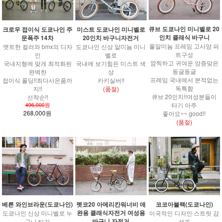
큐브 도쿄나인 미니벨로 20
크로우 접이식 도쿄나인 주
미스트 도쿄나인 미니벨로
인치 클래식 바구니
문폭주 14차
20인치 바구니자전거
풀알미늄 프레임 고사양 파
맷트한 컬러와 bmx의 디자
도쿄나인 신상 알미늄 미니
트구성
인
벨로
깜찍하고 귀여운 앙증맞은
국내지형에 맞게 최적화된
국내에 보기힘든 미스트 색
동글동글
완벽한
상
프레임 국내에서 본적없는
접이식 폴딩!!최다사은품까
카키실버!!
독특함
지!!
(품절)
큐브 20인치!!여성분들이
선착순!!
496,000
원
타기 아주
268,000원
좋아요~~ good!!
(품절)
펫코20 아메리칸워너비 애
코코아블랙(도쿄나인)
베른 와인브라운(도쿄나인)
완용 클래식자전거 여성용
이국적인 디자인 스트릿 감
도쿄나인 신상 미니벨로 누
바구니 자전거
성과
구나 타기