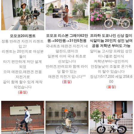
모모코 리스본 그레이62만
프라하 도쿄나인 신상 접이
모모코20리젠트
원→50만원→31만5천원
식알미늄 20인치 성인 남여
정통 반려견 자전거 리젠트
공용 저학년 부터도 가능
국내최초 애완견 자전거 네
입고!
덜란드,덴마크
알미늄 고사양 프레임 성인
리젠트는 20인치로 여성분
일본에 이어 국내 최초로
미니벨로 접이식
들이
선보입니다
저학년부터~성인까지
타기 편안하게 저단 설계
반려견,반려묘와 함께 라이
안장높낮이 조절로 온가족
되었
딩 할수 있는
이 탈수 있습니다
으며 애완묘,애완견 전용
애완견 자전거 입니다^^
정상가517,200 세일 258,6
자전거로
(품절)
00
같이 함께 할수 있게 제작
(품절)
되었습니다
(품절)