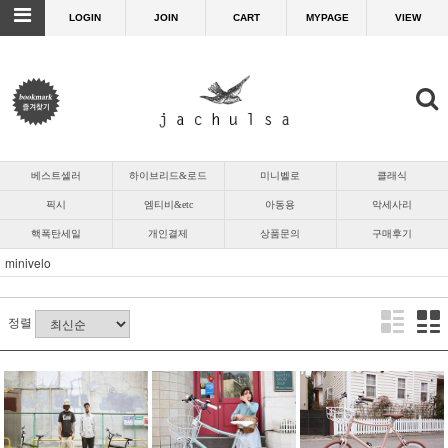
LOGIN
JOIN
CART
MYPAGE
VIEW
베스트셀러
하이브리드&로드
미니벨로
클래식
픽시
엠티비&etc
아동용
악세사리
핵폭탄세일
개인결제
상품문의
구매후기
minivelo
정렬