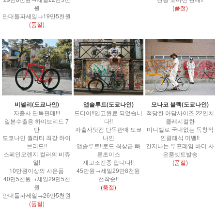
원
(품절)
만대돌파세일→19만5천원
(품절)
모나코 블랙(도쿄나인)
비넬리(도쿄나인)
앱솔루트(도쿄나인)
적당한 아담사이즈 22인치
자출사 단독판매!!!
드디어!!입고완료 되었습니
클래시컬한
일본수출용 하이브리드 7
다!!
미니벨로 국내없는 독창적
단
자출사닷컴 단독판매 도쿄
인클래식 미벨!!
도쿄나인 퀄리티 최강 하이
나인
간지나는 투프레임 바디 사
브리드!!
앱솔루트!!로드 최상급 빠
은품셋트발송
스페인오렌지 컬러의 비쥬
른초이스
(품절)
얼!
재고소진중 입니다!!
10만원이상의 사은품
45만원→세일29만8천원
40만5천원→세일29만5천
선착순!!
원
(품절)
만대돌파세일→26만5천원
(품절)