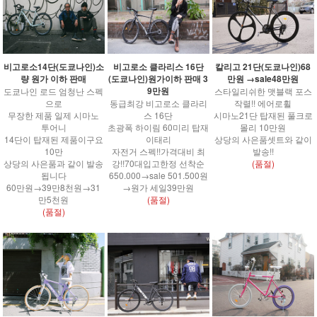
비고로소14단(도쿄나인)소
비고로소 클라리스 16단
칼리고 21단(도쿄나인)68
량 원가 이하 판매
(도쿄나인)원가이하 판매 3
만원 →sale48만원
9만원
도쿄나인 로드 엄청난 스펙
스타일리쉬한 맷블랙 포스
으로
동급최강 비고로소 클라리
작렬!! 에어로휠
무장한 제품 일제 시마노
스 16단
시마노21단 탑재된 풀크로
투어니
초광폭 하이림 60미리 탑재
몰리 10만원
14단이 탑재된 제품이구요
이태리
상당의 사은품셋트와 같이
10만
자전거 스펙!!가격대비 최
발송!!
상당의 사은품과 같이 발송
강!!70대입고한정 선착순
(품절)
됩니다
650.000→sale 501.500원
60만원→39만8천원→31
→원가 세일39만원
만5천원
(품절)
(품절)