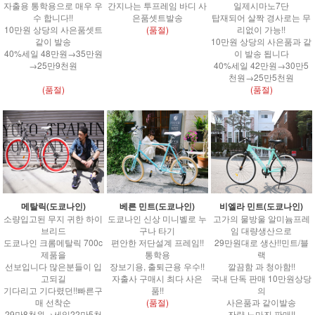
자출용 통학용으로 매우 우
간지나는 투프레임 바디 사
일제시마노7단
수 합니다!!
은품셋트발송
탑재되어 살짝 경사로는 무
10만원 상당의 사은품셋트
(품절)
리없이 가능!!
같이 발송
10만원 상당의 사은품과 같
40%세일 48만원→35만원
이 발송 됩니다
→25만9천원
40%세일 42만원→30만5
천원→25만5천원
(품절)
(품절)
메탈릭(도쿄나인)
베른 민트(도쿄나인)
비엘라 민트(도쿄나인)
소량입고된 무지 귀한 하이
도쿄나인 신상 미니벨로 누
고가의 물방울 알미늄프레
브리드
구나 타기
임 대량생산으로
도쿄나인 크롬메탈릭 700c
편안한 저단설계 프레임!!
29만원대로 생산!!민트/블
제품을
통학용
랙
선보입니다 많은분들이 입
장보기용, 출퇴근용 우수!!
깔끔함 과 청아함!!
고되길
자출사 구매시 최다 사은
국내 단독 판매 10만원상당
기다리고 기다렸던!!빠른구
품!!
의
매 선착순
(품절)
사은품과 같이발송
29만8천원→세일22만5천
잔량 노마진 판매!!