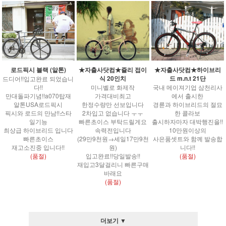
로드픽시 블랙 (알톤)
★자출사닷컴★쥴리 접이
★자출사닷컴★하이브리
식 20인치
드 m.n.t 21단
드디어!!입고완료 되었습니
다!!
미니벨로 화제작
국내 메이져기업 삼천리사
만대돌파기념!!a070탑재
가격대비최고
에서 출시한
알톤USA로드픽시
한정수량만 선보입니다
경륜과 하이브리드의 절묘
픽시와 로드의 만남!!스타
2차입고 없습니다 ㅜㅜ
한 콜라보
일기능
빠른초이스 부탁드릴게요
출시하자마자 대박행진을!!
최상급 하이브리드 입니다
속력전입니다
10만원이상의
빠른초이스
(29만9천원→세일17만9천
사은품셋트와 함께 발송합
재고소진중 입니다!!
원)
니다!!
(품절)
입고완료!!당일발송!!
(품절)
재입고3달걸리니 빠른구매
바래요
(품절)
더보기 ▼