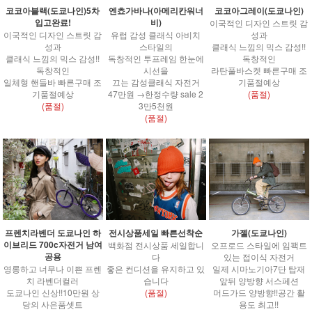
코코아블랙(도쿄나인)5차
엔쵸가바나(아메리칸워너
코코아그레이(도쿄나인)
입고완료!
비)
이국적인 디자인 스트릿 감
이국적인 디자인 스트릿 감
유럽 감성 클래식 아비치
성과
성과
스타일의
클래식 느낌의 믹스 감성!!
클래식 느낌의 믹스 감성!!
독창적인 투프레임 한눈에
독창적인
독창적인
시선을
라탄풀바스켓 빠른구매 조
일체형 핸들바 빠른구매 조
끄는 감성클래식 자전거
기품절예상
기품절예상
47만원 →한정수량 sale 2
(품절)
(품절)
3만5천원
(품절)
전시상품세일 빠른선착순
가젤(도쿄나인)
프렌치라벤더 도쿄나인 하
이브리드 700c자전거 남여
백화점 전시상품 세일합니
오프로드 스타일에 임팩트
공용
다
있는 접이식 자전거
좋은 컨디션을 유지하고 있
일제 시마노기아7단 탑재
영롱하고 너무나 이쁜 프렌
습니다
앞뒤 양방향 서스페션
치 라벤더컬러
(품절)
머드가드 양방향!!공간 활
도쿄나인 신상!!10만원 상
용도 최고!!
당의 사은품셋트