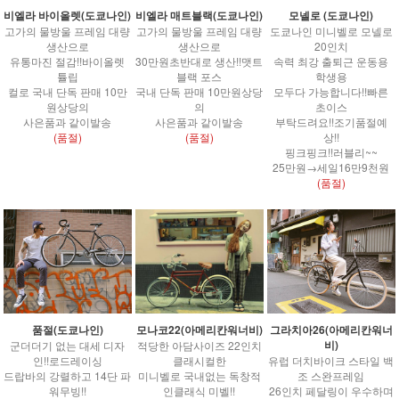
비엘라 바이올렛(도쿄나인)
비엘라 매트블랙(도쿄나인)
모넬로 (도쿄나인)
고가의 물방울 프레임 대량
고가의 물방울 프레임 대량
도쿄나인 미니벨로 모넬로
생산으로
생산으로
20인치
유통마진 절감!!바이올렛
30만원초반대로 생산!!맷트
속력 최강 출퇴근 운동용
튤립
블랙 포스
학생용
컬로 국내 단독 판매 10만
국내 단독 판매 10만원상당
모두다 가능합니다!!빠른
원상당의
의
초이스
사은품과 같이발송
사은품과 같이발송
부탁드려요!!조기품절예
(품절)
(품절)
상!!
핑크핑크!!러블리~~
25만원→세일16만9천원
(품절)
품절(도쿄나인)
모나코22(아메리칸워너비)
그라치아26(아메리칸워너
비)
군더더기 없는 대세 디자
적당한 아담사이즈 22인치
인!!로드레이싱
클래시컬한
유럽 더치바이크 스타일 백
드랍바의 강렬하고 14단 파
미니벨로 국내없는 독창적
조 스완프레임
워무빙!!
인클래식 미벨!!
26인치 페달링이 우수하며