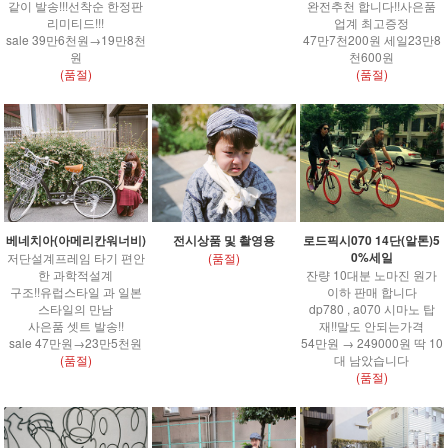
완전추천 합니다!!사은품
같이 발송!!!선착순 한정판
업계 최고증정
리미티드!!!
47만7천200원 세일23만8
sale 39만6천원→19만8천
천600원
원
(품절)
(품절)
베네치아(아메리칸워너비)
전시상품 및 촬영용
로드픽시070 14단(알톤)5
0%세일
저단설계프레임 타기 편안
(품절)
한 과학적설계
잔량 10대분 노마진 원가
구조!!유럽스타일 과 일본
이하 판매 합니다
스타일의 만남
dp780 , a070 시마노 탑
사은품 셋트 발송!!
재!!말도 안되는가격
sale 47만원→23만5천원
54만원 → 249000원 딱 10
(품절)
대 남았습니다
(품절)