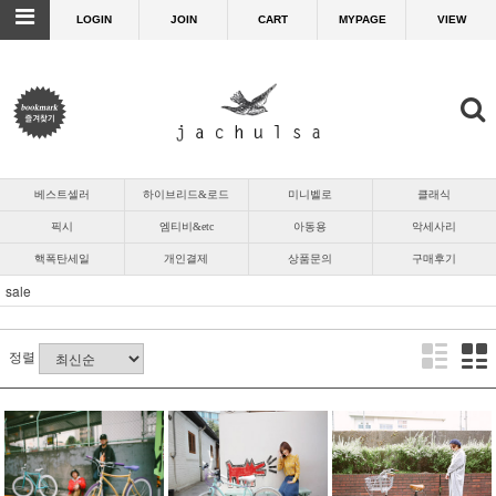
LOGIN
JOIN
CART
MYPAGE
VIEW
베스트셀러
하이브리드&로드
미니벨로
클래식
픽시
엠티비&etc
아동용
악세사리
핵폭탄세일
개인결제
상품문의
구매후기
sale
정렬