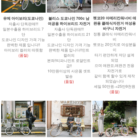
펫코20 아메리칸워너비 애
유메 아이보리(도쿄나인)
블리스 도쿄나인 700c 남
완용 클래식자전거 여성용
여공용 하이브리드 자전거
자출사 단독판매!!!
바구니 자전거
일본수출용 하이브리드 7
자출사 단독판매!!!
정통 클래식 아메리칸워너
단
일본수출용 하이브리드 21
비
도쿄나인 디자인 가격 기능
단
펫코는 20인치로 여성분들
완벽한 제품 입니다!!
도쿄나인 디자인 가격 기능
이
아이보리 컬러의 따뜻함
완벽한 제품 입니다!!민트
타기 편안하게 저단 설계
(품절)
컬러의
되었
본좌!!티파니민트 로얄민트
으며 애완묘,애완견 전용
급!!
자전거로
10만원이상의 사은품 셋트
같이 함께 할수 있게 제작
발송
되었습니다
(품절)
세일 50만원→25만9천원
(품절)