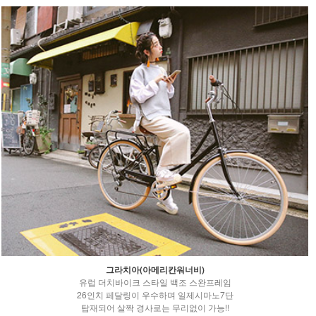
그라치아(아메리칸워너비)
유럽 더치바이크 스타일 백조 스완프레임
26인치 페달링이 우수하며 일제시마노7단
탑재되어 살짝 경사로는 무리없이 가능!!