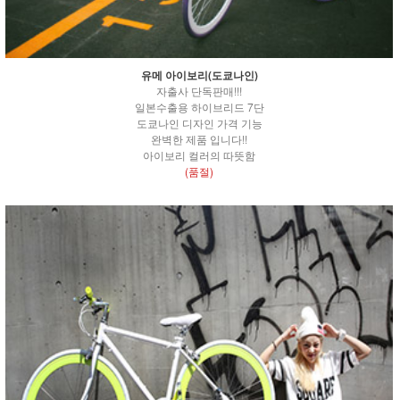
유메 아이보리(도쿄나인)
자출사 단독판매!!!
일본수출용 하이브리드 7단
도쿄나인 디자인 가격 기능
완벽한 제품 입니다!!
아이보리 컬러의 따뜻함
(품절)