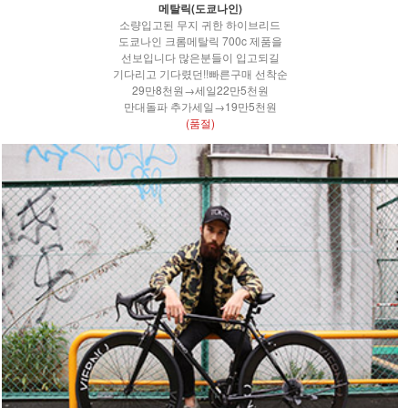
메탈릭(도쿄나인)
소량입고된 무지 귀한 하이브리드
도쿄나인 크롬메탈릭 700c 제품을
선보입니다 많은분들이 입고되길
기다리고 기다렸던!!빠른구매 선착순
29만8천원→세일22만5천원
만대돌파 추가세일→19만5천원
(품절)