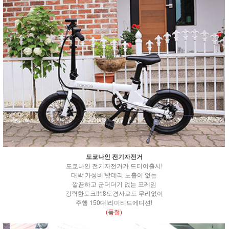
도쿄나인 전기자전거
도쿄나인 전기자전거가 드디어출시!
대박 가성비!밧데리 노출이 없는
깔끔하고 군더더기 없는 프레임
강력한토크!!18도경사로도 무리없이
주행 150대!리미티드에디션!
(품절)