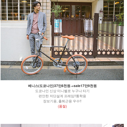
베니스(도쿄나인)37만8천원→sale17만9천원
도쿄나인 신상 미니벨로 누구나 타기
편안한 저단설계 프레임!!통학용
장보기용, 출퇴근용 우수!!
(품절)