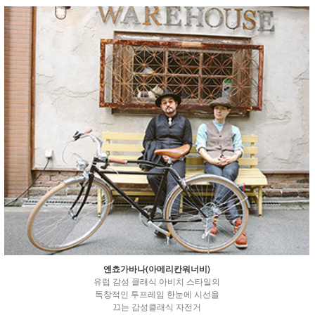
엔쵸가바나(아메리칸워너비)
유럽 감성 클래식 아비치 스타일의
독창적인 투프레임 한눈에 시선을
끄는 감성클래식 자전거