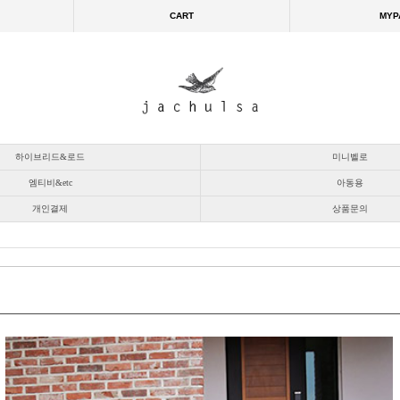
CART
MYP
하이브리드&로드
미니벨로
엠티비&etc
아동용
개인결제
상품문의