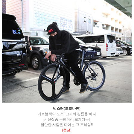
박스터(도쿄나인)
매트블랙의 포스!!고가의 경륜용 바디
시선집중 두번이상 보게되는!
알만한 사람은 다아는 그 프레임!!
(품절)