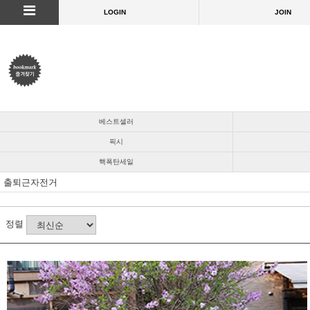
LOGIN
JOIN
베스트셀러
픽시
핵폭탄세일
출퇴근자전거
정렬