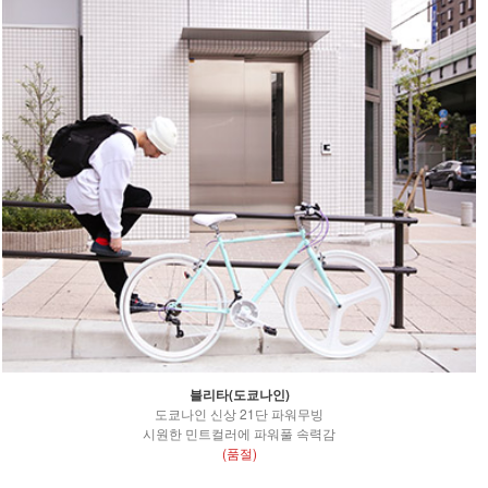
블리타(도쿄나인)
도쿄나인 신상 21단 파워무빙
시원한 민트컬러에 파워풀 속력감
(품절)