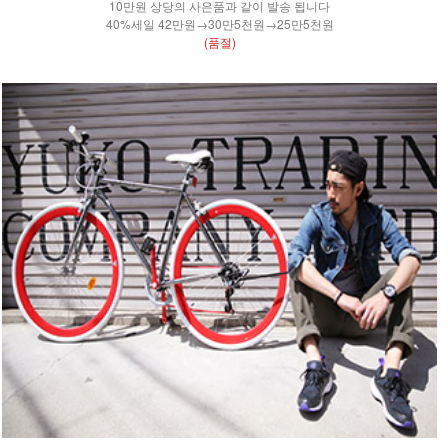
10만원 상당의 사은품과 같이 발송 됩니다
40%세일 42만원→30만5천원→25만5천원
(품절)