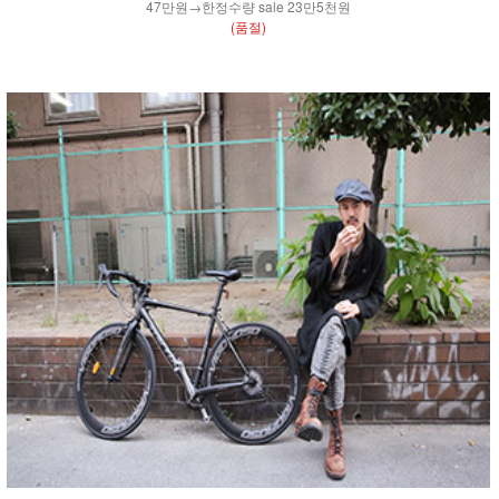
47만원→한정수량 sale 23만5천원
(품절)