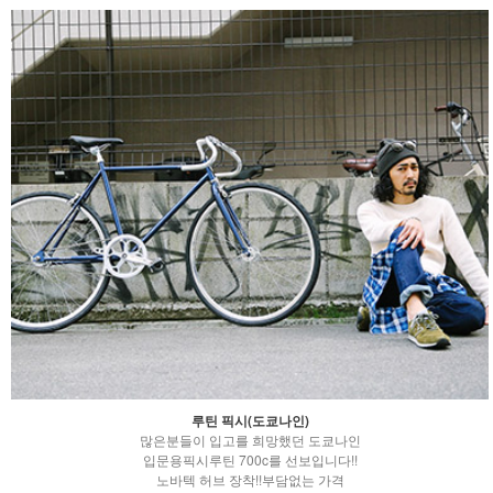
루틴 픽시(도쿄나인)
많은분들이 입고를 희망했던 도쿄나인
입문용픽시루틴 700c를 선보입니다!!
노바텍 허브 장착!!부담없는 가격