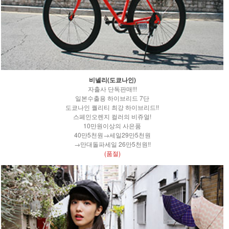
비넬리(도쿄나인)
자출사 단독판매!!!
일본수출용 하이브리드 7단
도쿄나인 퀄리티 최강 하이브리드!!
스페인오렌지 컬러의 비쥬얼!
10만원이상의 사은품
40만5천원→세일29만5천원
→만대돌파세일 26만5천원!!
(품절)