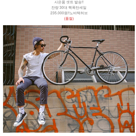
사은품 셋트 발송!!
잔량 30대 핵폭탄세일
235.000원!!노바텍허브
(품절)