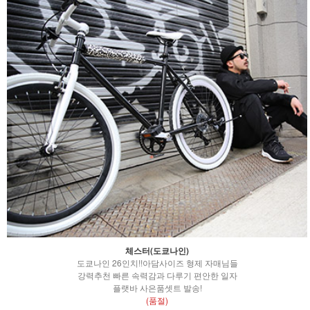
체스터(도쿄나인)
도쿄나인 26인치!!아담사이즈 형제 자매님들
강력추천 빠른 속력감과 다루기 편안한 일자
플랫바 사은품셋트 발송!
(품절)