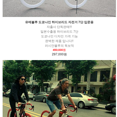
유메블루 도쿄나인 하이브리드 자전거 7단 입문용
자출사 단독판매!!!
일본수출용 하이브리드 7단
도쿄나인 디자인 가격 기능
완벽한 제품 입니다!!
러시안블루의 독보적
450,000
원
297,000원