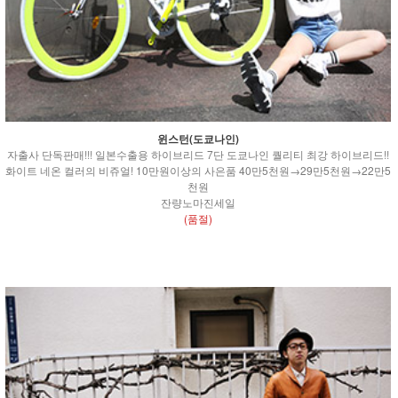
윈스턴(도쿄나인)
자출사 단독판매!!! 일본수출용 하이브리드 7단 도쿄나인 퀄리티 최강 하이브리드!!
화이트 네온 컬러의 비쥬얼! 10만원이상의 사은품 40만5천원→29만5천원→22만5
천원
잔량노마진세일
(품절)