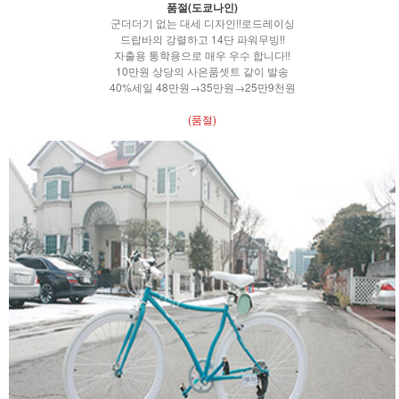
품절(도쿄나인)
군더더기 없는 대세 디자인!!로드레이싱
드랍바의 강렬하고 14단 파워무빙!!
자출용 통학용으로 매우 우수 합니다!!
10만원 상당의 사은품셋트 같이 발송
40%세일 48만원→35만원→25만9천원
(품절)