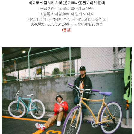
비고로소 클라리스16단(도쿄나인)원가이하 판매
동급최강 비고로소 클라리스 16단
초광폭 하이림 60미리 탑재 이태리
자전거 스펙!!가격대비 최강!!70대입고한정 선착순
650.000→sale 501.500원→원가 세일39만원
(품절)