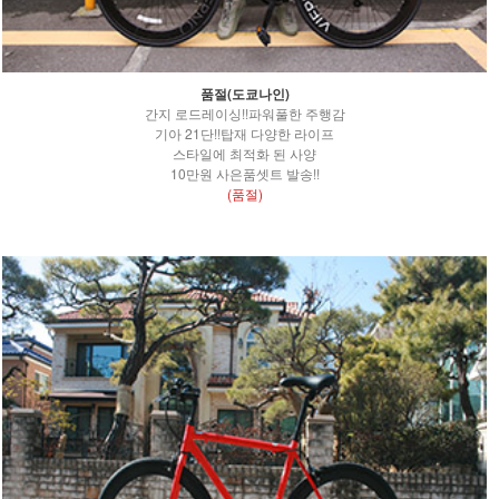
품절(도쿄나인)
간지 로드레이싱!!파워풀한 주행감
기아 21단!!탑재 다양한 라이프
스타일에 최적화 된 사양
10만원 사은품셋트 발송!!
(품절)