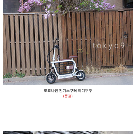
도쿄나인 전기스쿠터 이디뚜뚜
(품절)