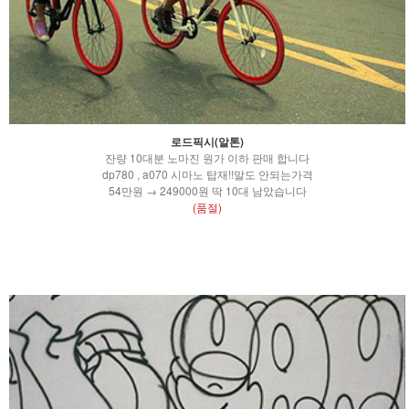
로드픽시(알톤)
잔량 10대분 노마진 원가 이하 판매 합니다
dp780 , a070 시마노 탑재!!말도 안되는가격
54만원 → 249000원 딱 10대 남았습니다
(품절)