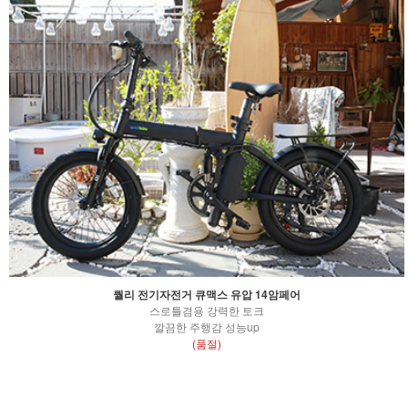
퀄리 전기자전거 큐맥스 유압 14암페어
스로틀겸용 강력한 토크
깔끔한 주행감 성능up
(품절)