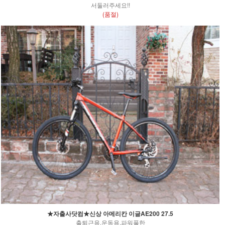
서둘러주세요!!
(품절)
★자출사닷컴★신상 아메리칸 이글AE200 27.5
출퇴근용,운동용,파워풀한