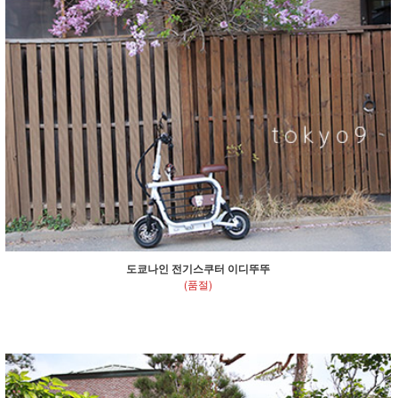
도쿄나인 전기스쿠터 이디뚜뚜
(품절)