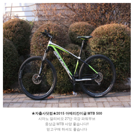
★자출사닷컴★2015 아메리칸이글 MTB 500
시마노 알리비오 27단 극강 파워무브
중상급 MTB 사양 좋습니다!!
믿고구매 하셔도 좋습니다