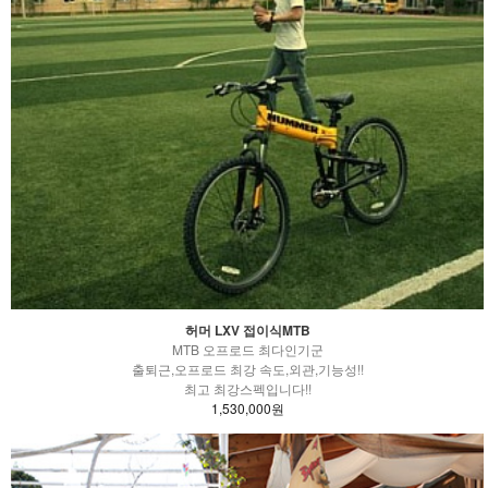
허머 LXV 접이식MTB
MTB 오프로드 최다인기군
출퇴근,오프로드 최강 속도,외관,기능성!!
최고 최강스펙입니다!!
1,530,000원