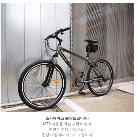
스카페이스 mtb(도쿄나인)
MTB 자출용 최강 과학적 설계
편안한 주행 파워무브!!
한정 수량이라 재고가 소량이니