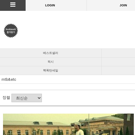
LOGIN
JOIN
베스트셀러
픽시
핵폭탄세일
mtb&etc
정렬