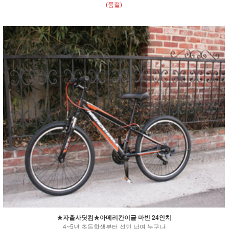
(품절)
★자출사닷컴★아메리칸이글 마빈 24인치
4~5년 초등학생부터 성인 남여 누구나