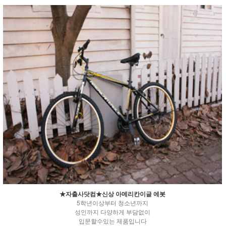
★자출사닷컴★신상 아메리칸이글 에봇
5학년이상부터 청소년까지
성인까지 다양하게 부담없이
입문할수있는 제품입니다