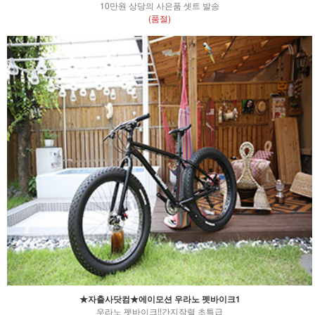
10만원 상당의 사은품 셋트 발송
(품절)
★자출사닷컴★에이모션 우라노 펫바이크1
우라노 펫바이크!!간지작렬 초특급