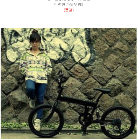
강력한 파워무빙!!
(품절)