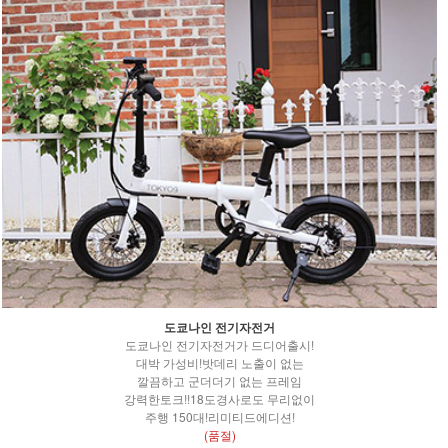
도쿄나인 전기자전거
도쿄나인 전기자전거가 드디어출시!
대박 가성비!밧데리 노출이 없는
깔끔하고 군더더기 없는 프레임
강력한토크!!18도경사로도 무리없이
주행 150대!리미티드에디션!
(품절)