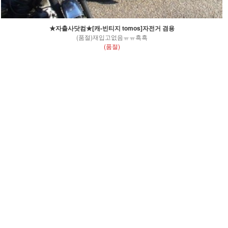
★자출사닷컴★[캐-빈티지 tomos]자전거 겸용
(품절)재입고없음ㅠㅠ흑흑
(품절)