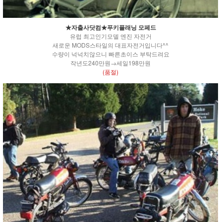
★자출사닷컴★푸키플래닝 모페드
유럽 최고인기모델 엔진 자전거
새로운 MODS스타일의 대표자전거입니다^^
수량이 넉넉치않으니 빠른초이스 부탁드려요
작년도240만원→세일198만원
(품절)