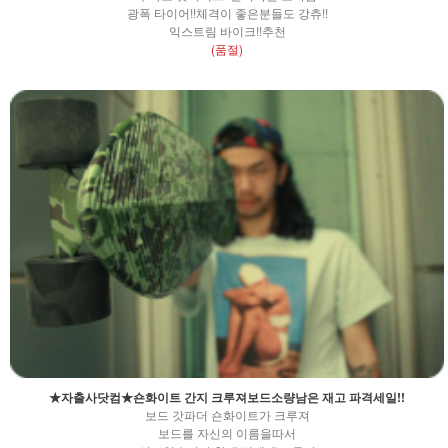
광폭 타이어!!체격이 좋은분들도 강츄!!
익스트림 바이크!!추천
(품절)
★자출사닷컴★숀화이트 간지 크루져보드소량남은 재고 파격세일!!
보드 갓파더 숀화이트가 크루져
보드를 자신의 이름을따서