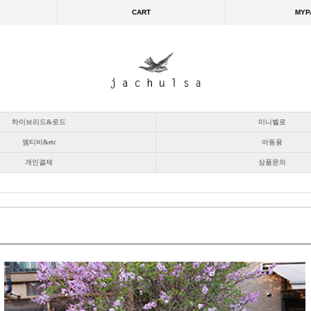
CART
MYP
하이브리드&로드
미니벨로
엠티비&etc
아동용
개인결제
상품문의