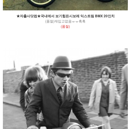
★자출사닷컴★국내에서 보기힘든시보레 익스트림 BMX 20인치
(품절)재입고없음ㅠㅠ흑흑
(품절)