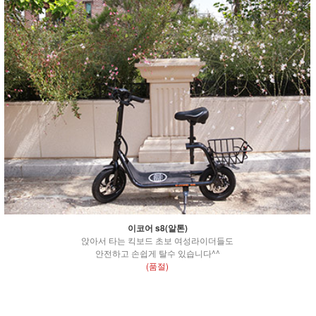
이코어 s8(알톤)
앉아서 타는 킥보드 초보 여성라이더들도
안전하고 손쉽게 탈수 있습니다^^
(품절)