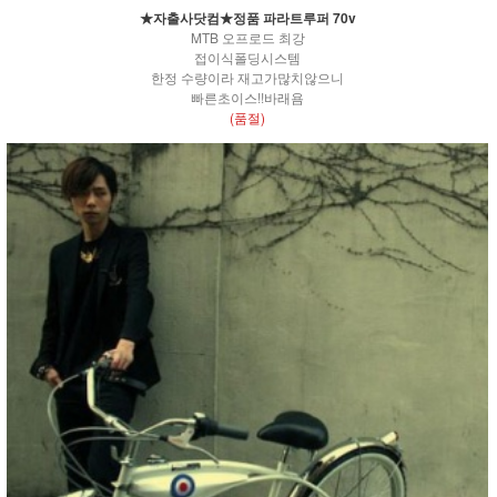
★자출사닷컴★정품 파라트루퍼 70v
MTB 오프로드 최강
접이식폴딩시스템
한정 수량이라 재고가많치않으니
빠른초이스!!바래욤
(품절)