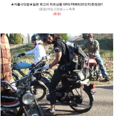
★자출사닷컴★일본 최고의 히트상품 GRQ FBMX(20인치)한정판!!
(품절)재입고없음ㅠㅠ흑흑
(품절)